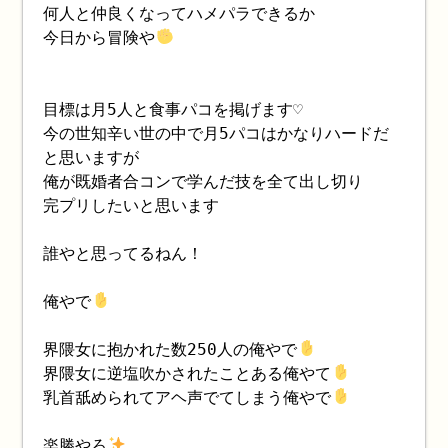
何人と仲良くなってハメパラできるか
今日から冒険や
目標は月5人と食事パコを掲げます♡
今の世知辛い世の中で月5パコはかなりハードだ
と思いますが
俺が既婚者合コンで学んだ技を全て出し切り
完プリしたいと思います
誰やと思ってるねん！
俺やで
界隈女に抱かれた数250人の俺やで
界隈女に逆塩吹かされたことある俺やて
乳首舐められてアヘ声でてしまう俺やで
楽勝やろ