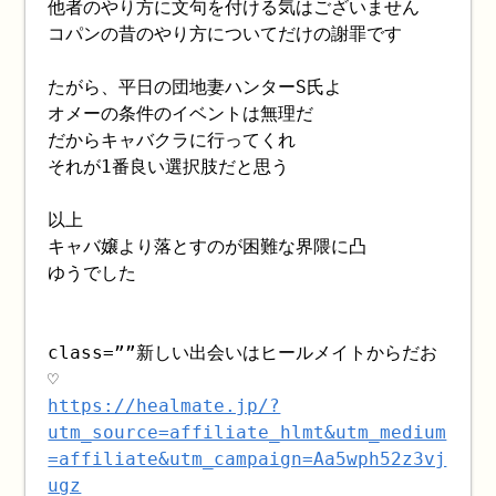
他者のやり方に文句を付ける気はございません
コパンの昔のやり方についてだけの謝罪です
たがら、平日の団地妻ハンターS氏よ
オメーの条件のイベントは無理だ
だからキャバクラに行ってくれ
それが1番良い選択肢だと思う
以上
キャバ嬢より落とすのが困難な界隈に凸
ゆうでした
class=””新しい出会いはヒールメイトからだお
♡
https://healmate.jp/?
utm_source=affiliate_hlmt&utm_medium
=affiliate&utm_campaign=Aa5wph52z3vj
ugz