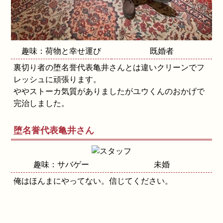
趣味：荷物と幸せ運び
既婚者
裏切り者の堕名誉代表亀井さんとは違いクリーンでフ
レッシュに頑張ります。
ややストーカ気質がありましたがユウくんのおかげで
完治しました。
堕名誉代表亀井さん
趣味：サバゲー
未婚
俺はほんまにやってない。信じてください。