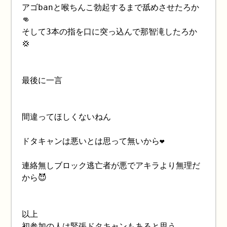
アゴbanと喉ちんこ勃起するまで舐めさせたろか
👊
そして3本の指を口に突っ込んで那智滝したろか
💢
最後に一言
間違ってほしくないねん
ドタキャンは悪いとは思って無いから❤️
連絡無しブロック逃亡者が悪でアキラより無理だ
から😈
以上
初参加の人は緊張ドタキャンもあると思う