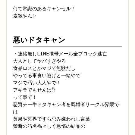
何て常識のあるキャンセル！
素敵やん✨
悪いドタキャン
・連絡無しLINE携帯メール全ブロック逃亡
大人としてヤバすぎやろ
食品ロスとかマジで無駄だし
やってる事食い逃げと一緒やで
マジで汚い大人やで！
アキラでもせんは✋
って事で！
悪質チー牛ドタキャン者を既婚者サークル界隈で
は
黄泉や冥界ですら忌み嫌われし言葉
禁断の汚名禍々しく怠惰の結晶の