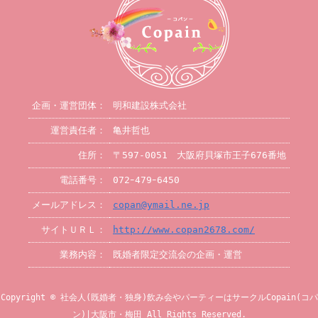
企画・運営団体：
明和建設株式会社
運営責任者：
亀井哲也
住所：
〒597-0051 大阪府貝塚市王子676番地
電話番号：
072ｰ479ｰ6450
メールアドレス：
copan@ymail.ne.jp
サイトＵＲＬ：
http://www.copan2678.com/
業務内容：
既婚者限定交流会の企画・運営
Copyright © 社会人(既婚者・独身)飲み会やパーティーはサークルCopain(コパ
ン)|大阪市・梅田 All Rights Reserved.