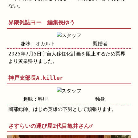
ない。
界隈雑誌ヨー 編集長ゆう
趣味：オカルト
既婚者
2025年7月5日宇宙人移住化計画を阻止するため冥界
より黄泉帰りました。
神戸支部長A.killer
趣味：料理
独身
岡部総帥、はじめ英雄の下男として頑張ります。
さすらいの運び屋2代目亀井さん♂