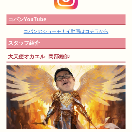
コパンYouTube
コパンのショーモナイ動画はコチラから
スタッフ紹介
大天使オカエル 岡部総帥