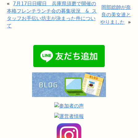
«
7月17日日曜日 兵庫県須磨で開催の
岡部総帥が奈
本格フレンチランチ会の募集状況 & ス
良の美女達と
タッフお手伝い坊主が決まった件につい
やりました
»
て