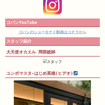
コパンYouTube
コパンのショーモナイ動画はコチラから
スタッフ紹介
大天使オカエル 岡部総帥
ユンボマスタ-はじめ英雄(ヒデオ)