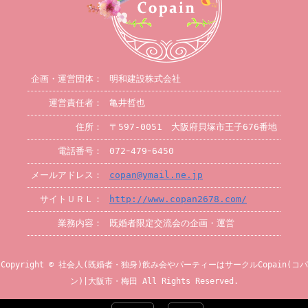
企画・運営団体：
明和建設株式会社
運営責任者：
亀井哲也
住所：
〒597-0051 大阪府貝塚市王子676番地
電話番号：
072ｰ479ｰ6450
メールアドレス：
copan@ymail.ne.jp
サイトＵＲＬ：
http://www.copan2678.com/
業務内容：
既婚者限定交流会の企画・運営
Copyright © 社会人(既婚者・独身)飲み会やパーティーはサークルCopain(コパ
ン)|大阪市・梅田 All Rights Reserved.