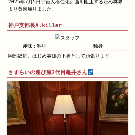
2025年7月5日宇宙人移住化計画を阻止するため冥界
より黄泉帰りました。
神戸支部長A.killer
趣味：料理
独身
岡部総帥、はじめ英雄の下男として頑張ります。
さすらいの運び屋2代目亀井さん