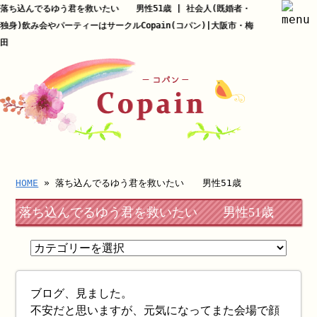
落ち込んでるゆう君を救いたい 男性51歳 | 社会人(既婚者・
独身)飲み会やパーティーはサークルCopain(コパン)|大阪市・梅
田
HOME
» 落ち込んでるゆう君を救いたい 男性51歳
落ち込んでるゆう君を救いたい 男性51歳
ブログ、見ました。
不安だと思いますが、元気になってまた会場で顔