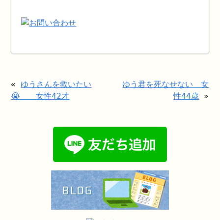
«
ゆうさんを救いたい
ゆう君を死なせない 女
😭 女性42才
性44歳
»