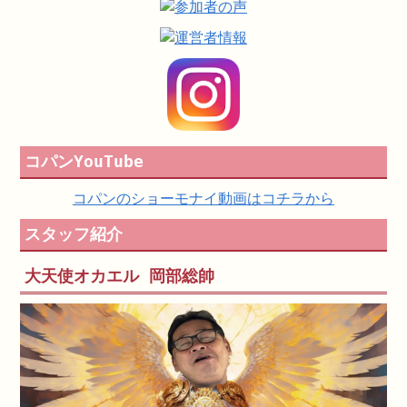
コパンYouTube
コパンのショーモナイ動画はコチラから
スタッフ紹介
大天使オカエル 岡部総帥