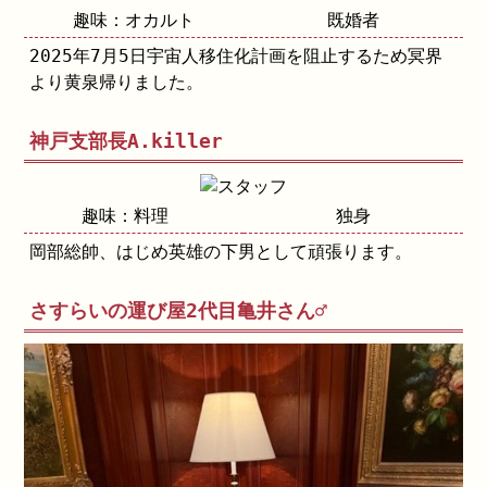
趣味：オカルト
既婚者
2025年7月5日宇宙人移住化計画を阻止するため冥界
より黄泉帰りました。
神戸支部長A.killer
趣味：料理
独身
岡部総帥、はじめ英雄の下男として頑張ります。
さすらいの運び屋2代目亀井さん♂