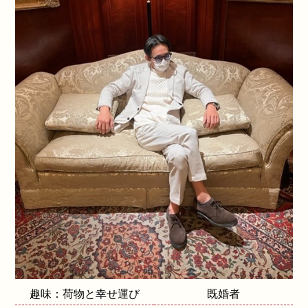
趣味：荷物と幸せ運び
既婚者