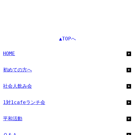
▲TOPへ
HOME
初めての方へ
社会人飲み会
1対1cafeランチ会
平和活動
Ｑ＆Ａ