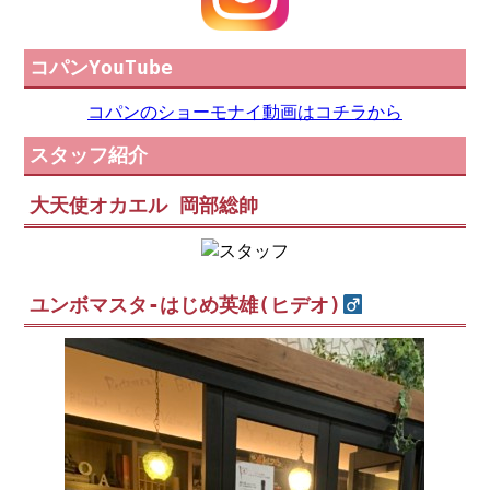
コパンYouTube
コパンのショーモナイ動画はコチラから
スタッフ紹介
大天使オカエル 岡部総帥
ユンボマスタ-はじめ英雄(ヒデオ)