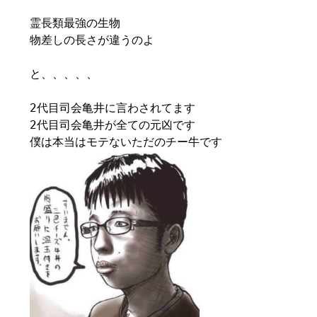
霊長類最強の生物
物差しの長さが違うのよ
と、、、、、
2代目司会亀井に言わされてます
2代目司会亀井が全ての元凶です
僕は本当はモテないただのチー牛です