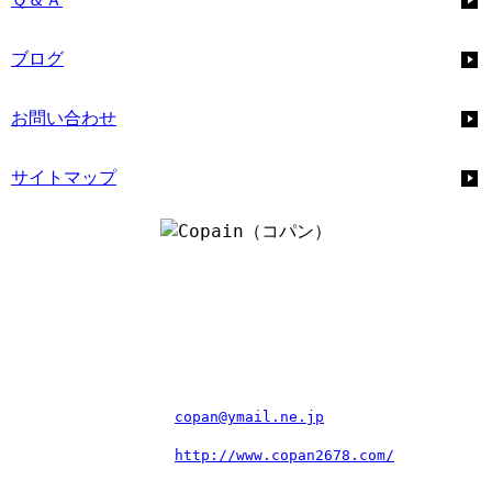
ブログ
お問い合わせ
サイトマップ
企画・運営団体：
明和建設株式会社
運営責任者：
亀井哲也
住所：
〒597-0051 大阪府貝塚市王子676番地
電話番号：
072ｰ479ｰ6450
メールアドレス：
copan@ymail.ne.jp
サイトＵＲＬ：
http://www.copan2678.com/