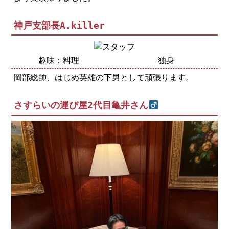
神戸支部長A.killer
趣味：料理
独身
岡部総帥、はじめ英雄の下男として頑張ります。
さすらいの運び屋2代目亀井さん