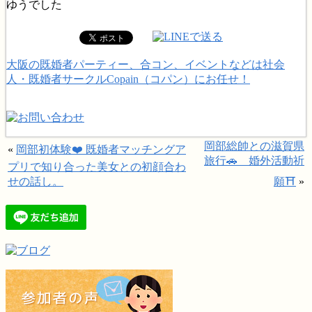
ゆうでした
大阪の既婚者パーティー、合コン、イベントなどは社会
人・既婚者サークルCopain（コパン）にお任せ！
岡部総帥との滋賀県
«
岡部初体験❤️ 既婚者マッチングア
旅行🚗 婚外活動祈
プリで知り合った美女との初顔合わ
せの話し。
願⛩️
»