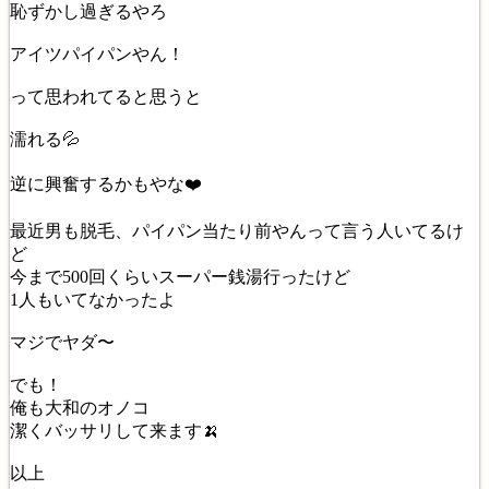
恥ずかし過ぎるやろ
アイツパイパンやん！
って思われてると思うと
濡れる💦
逆に興奮するかもやな❤️
最近男も脱毛、パイパン当たり前やんって言う人いてるけ
ど
今まで500回くらいスーパー銭湯行ったけど
1人もいてなかったよ
マジでヤダ〜
でも！
俺も大和のオノコ
潔くバッサリして来ます🍌
以上