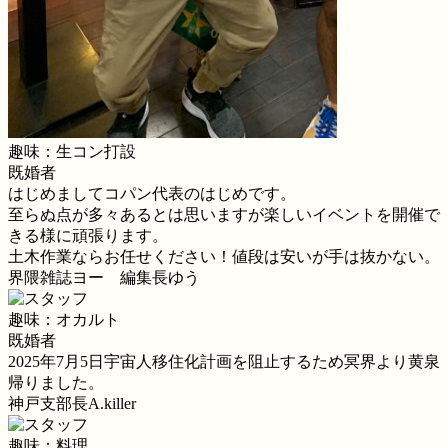
趣味：生コン打設
既婚者
はじめましてコパン代表のはじめです。
至らぬ点が多々あるとは思いますが楽しいイベントを開催で
きる様に頑張ります。
土木作業ならお任せください！値段は安いが手は抜かない。
界隈雑誌ヨー 編集長ゆう
趣味：オカルト
既婚者
2025年7月5日宇宙人移住化計画を阻止するため冥界より黄泉
帰りました。
神戸支部長A.killer
趣味：料理