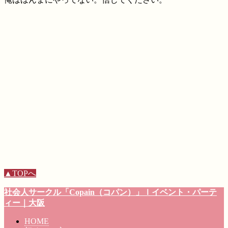
▲TOPへ
社会人サークル
「Copain（コパン）」
ｌイベント・パーテ
ィー
｜大阪
HOME