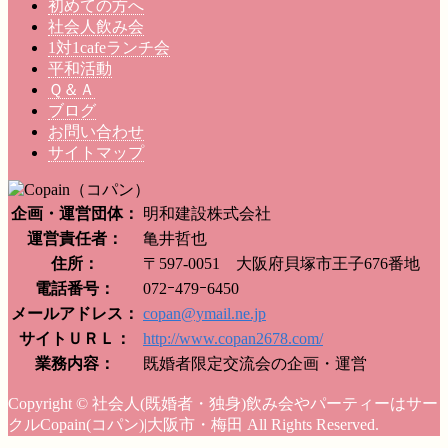
初めての方へ
社会人飲み会
1対1cafeランチ会
平和活動
Ｑ＆Ａ
ブログ
お問い合わせ
サイトマップ
企画・運営団体：
明和建設株式会社
運営責任者：
亀井哲也
住所：
〒597-0051 大阪府貝塚市王子676番地
電話番号：
072ｰ479ｰ6450
メールアドレス：
copan@ymail.ne.jp
サイトＵＲＬ：
http://www.copan2678.com/
業務内容：
既婚者限定交流会の企画・運営
Copyright © 社会人(既婚者・独身)飲み会やパーティーはサー
クルCopain(コパン)|大阪市・梅田 All Rights Reserved.