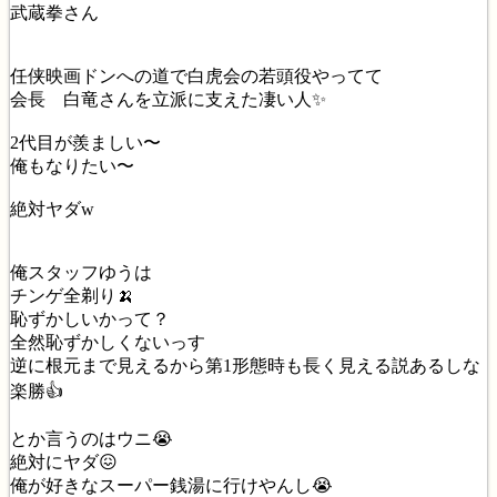
武蔵拳さん
任侠映画ドンへの道で白虎会の若頭役やってて
会長 白竜さんを立派に支えた凄い人✨
2代目が羨ましい〜
俺もなりたい〜
絶対ヤダw
俺スタッフゆうは
チンゲ全剃り🍌
恥ずかしいかって？
全然恥ずかしくないっす
逆に根元まで見えるから第1形態時も長く見える説あるしな
楽勝👍
とか言うのはウニ😭
絶対にヤダ😖
俺が好きなスーパー銭湯に行けやんし😭