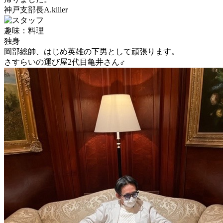
神戸支部長A.killer
趣味：料理
独身
岡部総帥、はじめ英雄の下男として頑張ります。
さすらいの運び屋2代目亀井さん♂