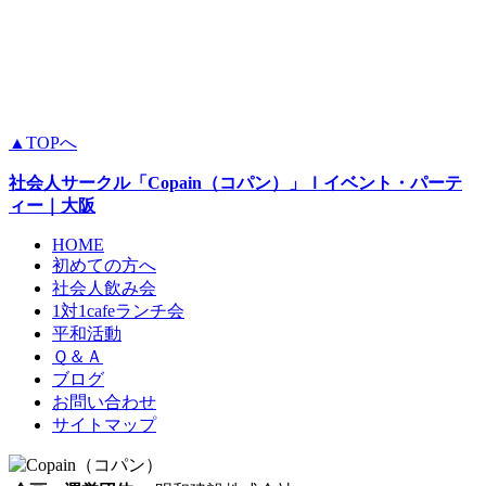
▲TOPへ
社会人サークル
「Copain（コパン）」
ｌイベント・パーテ
ィー
｜大阪
HOME
初めての方へ
社会人飲み会
1対1cafeランチ会
平和活動
Ｑ＆Ａ
ブログ
お問い合わせ
サイトマップ