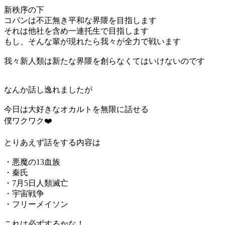
新秩序の下
コパンは不正無き平和な界隈を目指します
それは他社を含め一連托生で目指します
もし、そんな輩が現れたら我々が全力で戦います
我々新人類は新たな界隈を創らなくてはいけないのです
なんか話し逸れましたが
今日は大好きなオカルトを無限に話せる
僕ワクワク❤️
とりあえず話をする内容は
・悪魔の13血族
・秦氏
・7月5日人類滅亡
・宇宙戦争
・フリーメイソン
これは必ずするかな！