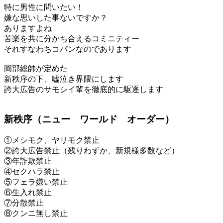
特に男性に問いたい！
嫌な思いした事ないですか？
ありますよね
苦楽を共に分かち合えるコミニティー
それすなわちコパンなのであります
岡部総帥が定めた
新秩序の下、嘘泣き界隈にします
誇大広告のサモシイ輩を徹底的に駆逐します
新秩序（ニュー ワールド オーダー）
①メシモク、ヤリモク禁止
②誇大広告禁止（残りわずか、新規様多数など）
③年詐欺禁止
④セクハラ禁止
⑤フェラ嫌い禁止
⑥生入れ禁止
⑦分散禁止
⑧クンニ無し禁止