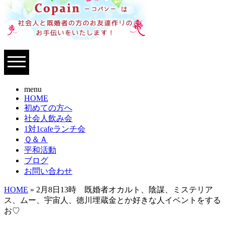
menu
HOME
初めての方へ
社会人飲み会
1対1cafeランチ会
Ｑ＆Ａ
平和活動
ブログ
お問い合わせ
HOME
» 2月8日13時 既婚者オカルト、陰謀、ミステリア
ス、ムー、宇宙人、徳川埋蔵金とか好きな人イベントをする
お♡