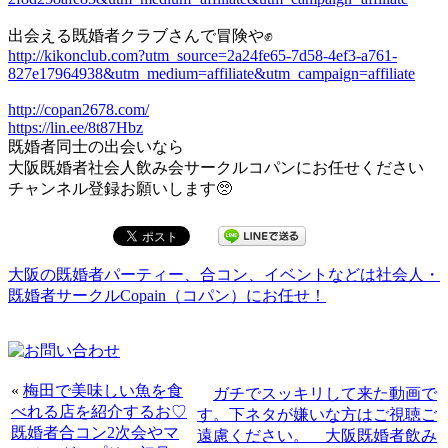
出会える既婚者クラブさんで冒険や✊
http://kikonclub.com?utm_source=2a24fe65-7d58-4ef3-a761-
827e17964938&utm_medium=affiliate&utm_campaign=affiliate
http://copan2678.com/
https://lin.ee/8t87Hbz
既婚者同士の出会いなら
大阪既婚者社会人飲み会サークルコパンにお任せください
チャンネル登録お願いします🥺
大阪の既婚者パーティー、合コン、イベントなどは社会人・
既婚者サークルCopain（コパン）にお任せ！
«
梅田で美味しい魚を食
ガチでスッキリして来た動画で
べれる店を紹介するお♡
す。下ネタが嫌いな方はご視聴ご
既婚者合コン2次会やマ
遠慮ください。 大阪既婚者飲み