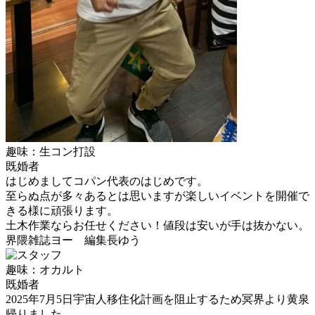
趣味：生コン打設
既婚者
はじめましてコパン代表のはじめです。
至らぬ点が多々あるとは思いますが楽しいイベントを開催で
きる様に頑張ります。
土木作業ならお任せください！値段は安いが手は抜かない。
界隈雑誌ヨー 編集長ゆう
趣味：オカルト
既婚者
2025年7月5日宇宙人移住化計画を阻止するため冥界より黄泉
帰りました。