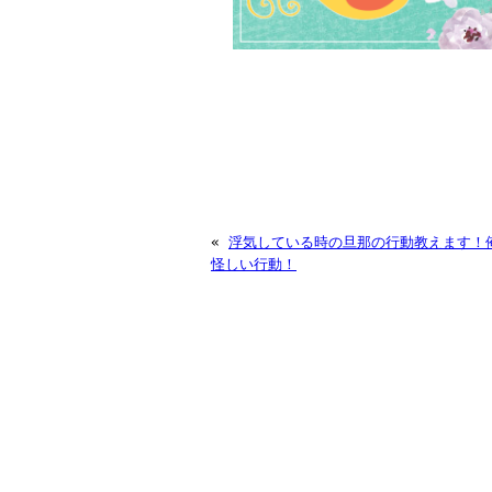
«
浮気している時の旦那の行動教えます！
怪しい行動！