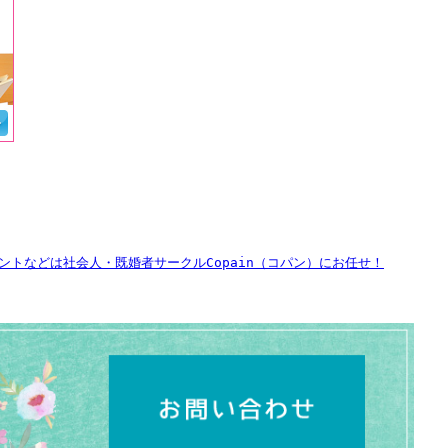
トなどは社会人・既婚者サークルCopain（コパン）にお任せ！