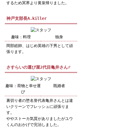
するため冥界より黄泉帰りました。
神戸支部長A.killer
趣味：料理
独身
岡部総帥、はじめ英雄の下男として頑
張ります。
さすらいの運び屋2代目亀井さん♂
趣味：荷物と幸せ運
既婚者
び
裏切り者の堕名誉代表亀井さんとは違
いクリーンでフレッシュに頑張りま
す。
ややストーカ気質がありましたがユウ
くんのおかげで完治しました。