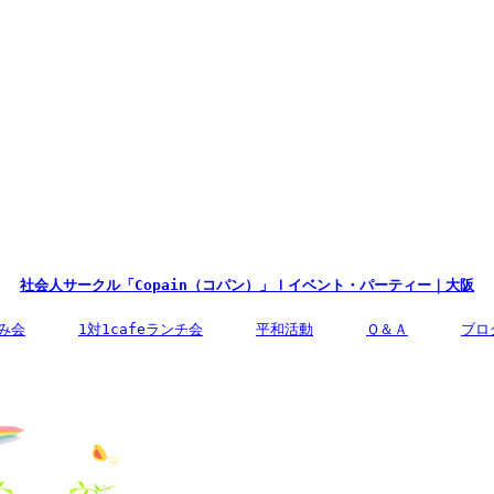
社会人サークル
「Copain（コパン）」
ｌイベント・パーティー
｜大阪
み会
1対1cafeランチ会
平和活動
Ｑ＆Ａ
ブロ
企画・運営団体：
明和建設株式会社
運営責任者：
亀井哲也
住所：
〒597-0051 大阪府貝塚
電話番号：
072ｰ479ｰ6450