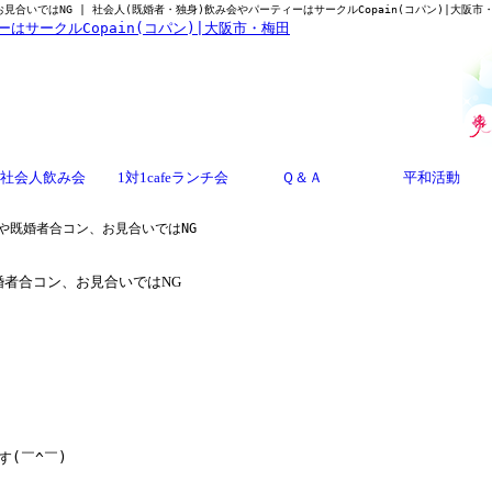
合いではNG | 社会人(既婚者・独身)飲み会やパーティーはサークルCopain(コパン)|大阪市
社会人飲み会
1対1cafeランチ会
Ｑ＆Ａ
平和活動
や既婚者合コン、お見合いではNG
者合コン、お見合いではNG
(￣^￣)ゞ