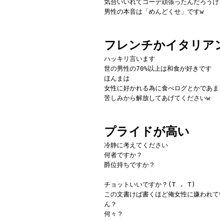
気合いいれてコーデ頑張ったんだろうけ
男性の本音は「めんどくせ」ですw
フレンチかイタリア
ハッキリ言います
世の男性の70%以上は和食が好きです
ほんまは
女性に好かれる為に食べログとかであま
苦しみから解放してあげてくださいw
プライドが高い
冷静に考えてください
何者ですか？
爵位持ちですか？
チョットいいですか？(T . T)
この文書けば書くほど俺女性に嫌われて
ん？
何々？