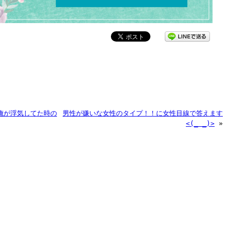
俺が浮気してた時の
男性が嫌いな女性のタイプ！！に女性目線で答えます
<(_ _)>
»