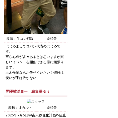
趣味：生コン打設
既婚者
はじめましてコパン代表のはじめで
す。
至らぬ点が多々あるとは思いますが楽
しいイベントを開催できる様に頑張り
ます。
土木作業ならお任せください！値段は
安いが手は抜かない。
界隈雑誌ヨー 編集長ゆう
趣味：オカルト
既婚者
2025年7月5日宇宙人移住化計画を阻止