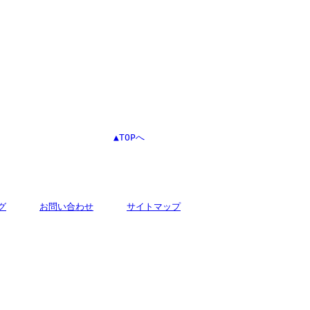
▲TOPへ
グ
お問い合わせ
サイトマップ
市王子676番地