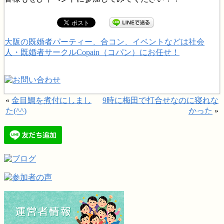
大阪の既婚者パーティー、合コン、イベントなどは社会
人・既婚者サークルCopain（コパン）にお任せ！
«
金目鯛を煮付にしまし
9時に梅田で打合せなのに寝れな
た(^^)
かった
»