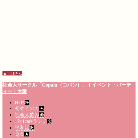
▲TOPへ
社会人サークル
「Copain（コパン）」
ｌイベント・パーテ
ィー
｜大阪
HOME
初めての方へ
社会人飲み会
1対1cafeランチ会
平和活動
Ｑ＆Ａ