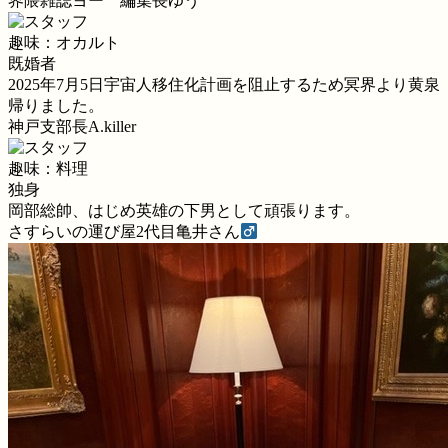
界隈雑誌ヨー 編集長ゆう
趣味：オカルト
既婚者
2025年7月5日宇宙人移住化計画を阻止するため冥界より黄泉
帰りました。
神戸支部長A.killer
趣味：料理
独身
岡部総帥、はじめ英雄の下男として頑張ります。
さすらいの運び屋2代目亀井さん