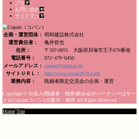
ブログ
お問い合わせ
サイトマップ
企画・運営団体：
明和建設株式会社
運営責任者：
亀井哲也
住所：
〒597-0051 大阪府貝塚市王子676番地
電話番号：
072ｰ479ｰ6450
メールアドレス：
copan@ymail.ne.jp
サイトＵＲＬ：
http://www.copan2678.com/
業務内容：
既婚者限定交流会の企画・運営
Copyright © 社会人(既婚者・独身)飲み会やパーティーはサー
クルCopain(コパン)|大阪市・梅田 All Rights Reserved.
Home
Top