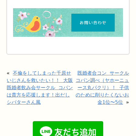
«
不倫をしてしまった千原せ
既婚者合コン サークル
いじさんを救いたい！！ 大阪
コパン調べ（ヤホーニュ
既婚者飲み会サークル コパン
ース丸パクリ）！ 子供
は貴方を応援します！出だし
のために削りたくないお
シバターさん風
金1位〜5位
»