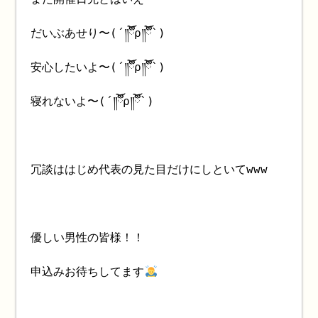
だいぶあせり〜(´༎ຶོρ༎ຶོ`)
安心したいよ〜(´༎ຶོρ༎ຶོ`)
寝れないよ〜(´༎ຶོρ༎ຶོ`)
冗談ははじめ代表の見た目だけにしといてwww
優しい男性の皆様！！
申込みお待ちしてます