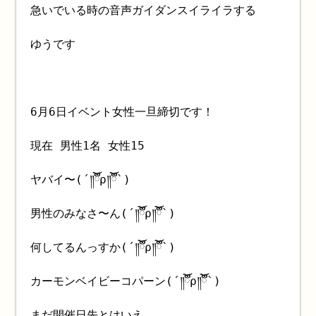
急いでいる時の音声ガイダンスイライラする
ゆうです
6月6日イベント女性一旦締切です！
現在 男性1名 女性15
ヤバイ〜(´༎ຶོρ༎ຶོ`)
男性のみなさ〜ん(´༎ຶོρ༎ຶོ`)
何してるんっすか(´༎ຶོρ༎ຶོ`)
カーモンベイビーコパーン(´༎ຶོρ༎ຶོ`)
まだ開催日先とはいえ