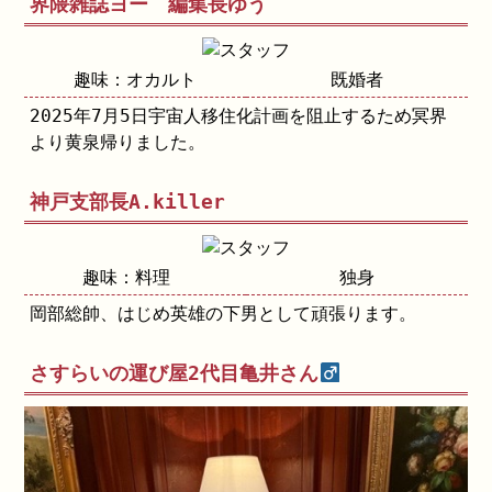
界隈雑誌ヨー 編集長ゆう
趣味：オカルト
既婚者
2025年7月5日宇宙人移住化計画を阻止するため冥界
より黄泉帰りました。
神戸支部長A.killer
趣味：料理
独身
岡部総帥、はじめ英雄の下男として頑張ります。
さすらいの運び屋2代目亀井さん