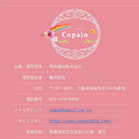
企画・運営団体：
明和建設株式会社
運営責任者：
亀井哲也
住所：
〒597-0051 大阪府貝塚市王子676番地
電話番号：
072ｰ479ｰ6450
メールアドレス：
copan@ymail.ne.jp
サイトＵＲＬ：
http://www.copan2678.com/
業務内容：
既婚者限定交流会の企画・運営