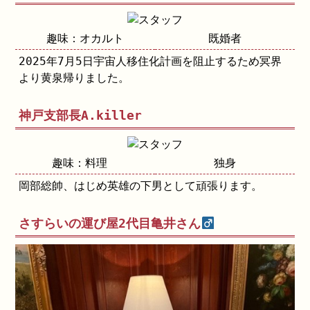
趣味：オカルト
既婚者
2025年7月5日宇宙人移住化計画を阻止するため冥界
より黄泉帰りました。
神戸支部長A.killer
趣味：料理
独身
岡部総帥、はじめ英雄の下男として頑張ります。
さすらいの運び屋2代目亀井さん