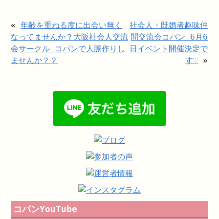
«
年齢を重ねる度に出会い無く
社会人・既婚者趣味仲
なってませんか？大阪社会人交流
間交流会コパン 6月6
会サークル コパンで人脈作りし
日イベント開催決定で
ませんか？？
す♡
»
コパンYouTube