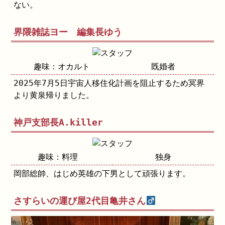
ない。
界隈雑誌ヨー 編集長ゆう
趣味：オカルト
既婚者
2025年7月5日宇宙人移住化計画を阻止するため冥界
より黄泉帰りました。
神戸支部長A.killer
趣味：料理
独身
岡部総帥、はじめ英雄の下男として頑張ります。
さすらいの運び屋2代目亀井さん