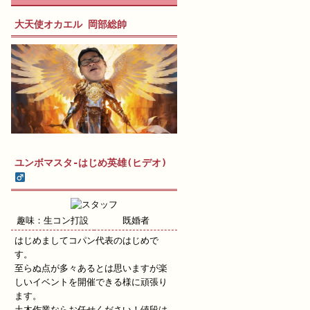
大天使オカエル 岡部総帥
ユンボマスタ-はじめ英雄(ヒデオ)
趣味：生コン打設
既婚者
はじめましてコパン代表のはじめで
す。
至らぬ点が多々あるとは思いますが楽
しいイベントを開催できる様に頑張り
ます。
土木作業ならお任せください！値段は