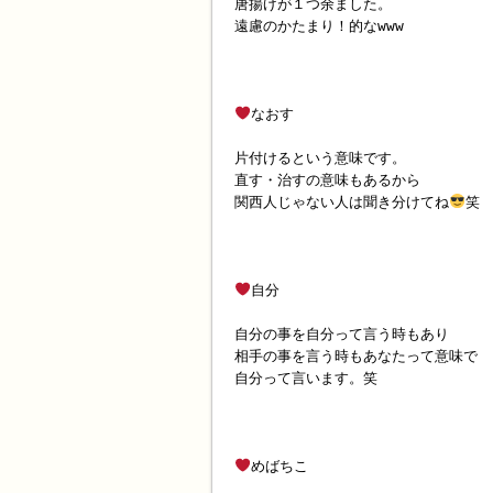
唐揚げが１つ余ました。
遠慮のかたまり！的なwww
なおす
片付けるという意味です。
直す・治すの意味もあるから
関西人じゃない人は聞き分けてね
笑
自分
自分の事を自分って言う時もあり
相手の事を言う時もあなたって意味で
自分って言います。笑
めばちこ