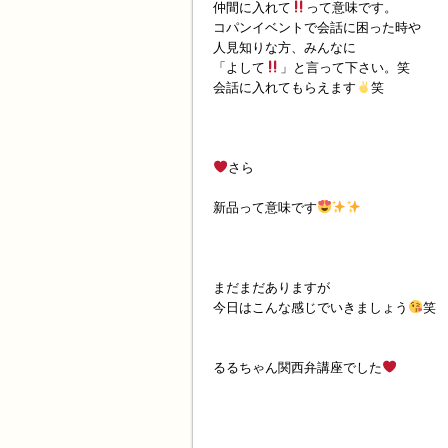
仲間に入れて
って意味です。
コパンイベントで会話に困った時や
人見知りな方、みんなに
「よして
」と言って下さい。笑
会話に入れてもらえます
笑
さら
新品って意味です
まだまだありますが
今日はこんな感じでいきましょう
笑
るるちゃん関西弁講座でした