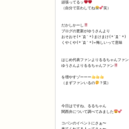
頑張ってるッ
（自分で言わしてね
笑）
だかしかーし
ブログの更新がゆうさんより
おそおそ(*´Д｀*)まけまけ(*´Д｀*)
くやくや(*´Д｀*)←悔しいって意味
はじめ代表ファンよりるるちゃんファン
ゆうさんよりるるちゃんファン
を増やすゾーーー
（まずファンいるの
？笑）
今日はですね、るるちゃん
関西弁について調べてみました
コパンのイベントにさぁ〜
来てくれてる人ってさぁ〜