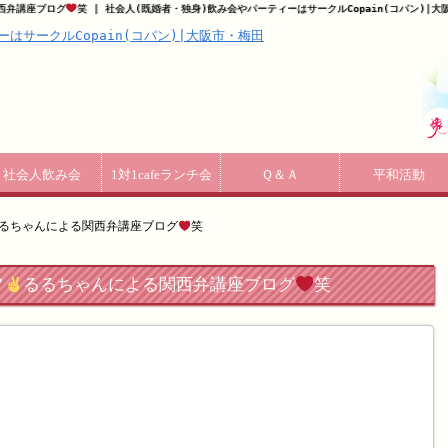
西弁講座ブログ
笑 | 社会人(既婚者・独身)飲み会やパーティーはサークルCopain(コパン)|大
社会人飲み会
1対1cafeランチ会
Ｑ＆Ａ
平和活動
るちゃんによる関西弁講座ブログ
笑
フ
るるちゃんによる関西弁講座ブログ
笑