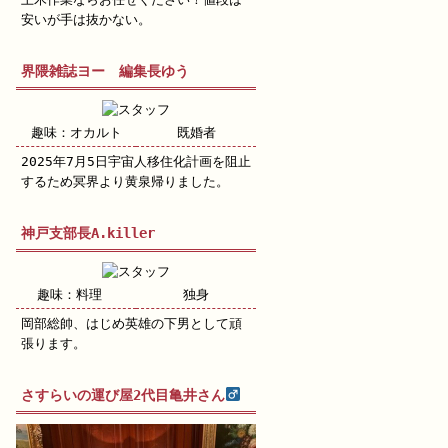
安いが手は抜かない。
界隈雑誌ヨー 編集長ゆう
趣味：オカルト
既婚者
2025年7月5日宇宙人移住化計画を阻止
するため冥界より黄泉帰りました。
神戸支部長A.killer
趣味：料理
独身
岡部総帥、はじめ英雄の下男として頑
張ります。
さすらいの運び屋2代目亀井さん