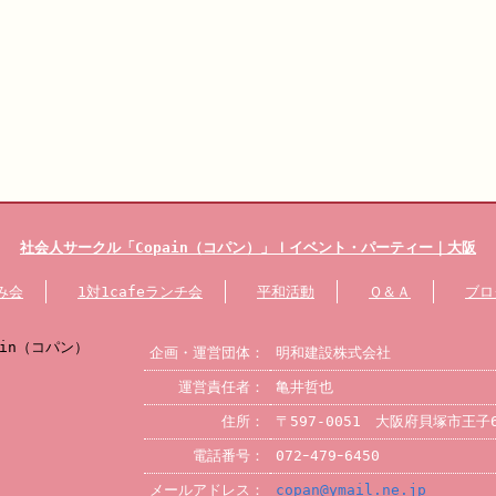
社会人サークル
「Copain（コパン）」
ｌイベント・パーティー
｜大阪
み会
1対1cafeランチ会
平和活動
Ｑ＆Ａ
ブロ
企画・運営団体：
明和建設株式会社
運営責任者：
亀井哲也
住所：
〒597-0051 大阪府貝塚市王子
電話番号：
072ｰ479ｰ6450
メールアドレス：
copan@ymail.ne.jp