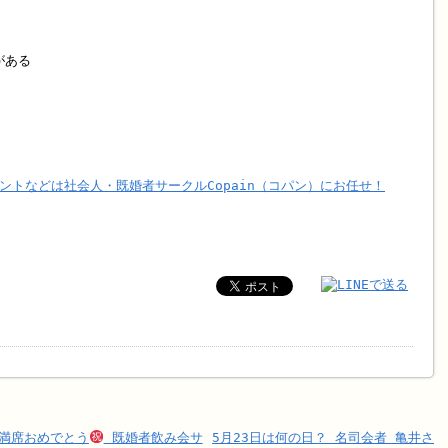
がある
ントなどは社会人・既婚者サークルCopain（コパン）にお任せ！
ト満席おめでとう
既婚者飲み会サ
5月23日は何の日？ 名司会者 亀井さ