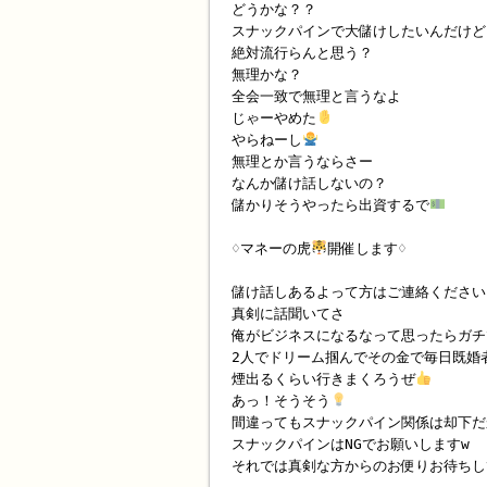
どうかな？？
スナックパインで大儲けしたいんだけど
絶対流行らんと思う？
無理かな？
全会一致で無理と言うなよ
じゃーやめた
やらねーし
無理とか言うならさー
なんか儲け話しないの？
儲かりそうやったら出資するで
♢マネーの虎
開催します♢
儲け話しあるよって方はご連絡ください
真剣に話聞いてさ
俺がビジネスになるなって思ったらガチ
2人でドリーム掴んでその金で毎日既婚
煙出るくらい行きまくろうぜ
あっ！そうそう
間違ってもスナックパイン関係は却下だ
スナックパインはNGでお願いしますw
それでは真剣な方からのお便りお待ちし