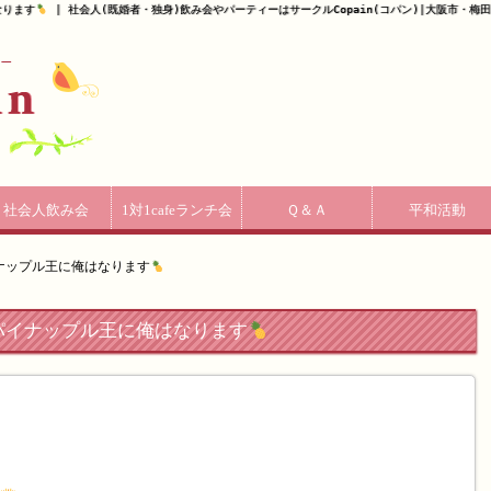
なります
| 社会人(既婚者・独身)飲み会やパーティーはサークルCopain(コパン)|大阪市・梅田
社会人飲み会
1対1cafeランチ会
Ｑ＆Ａ
平和活動
イナップル王に俺はなります
一のパイナップル王に俺はなります