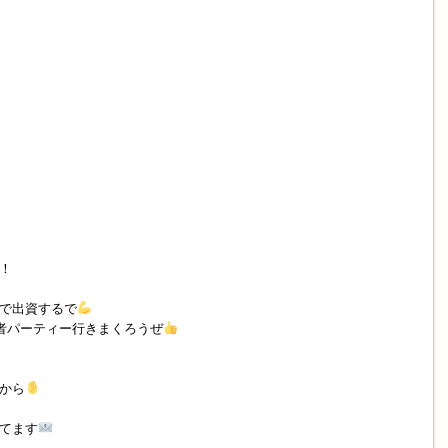
！
で出資するで
者パーティー行きまくろうぜ
から
てます