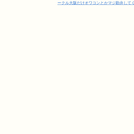
ークル大阪だけオワコンとかマジ勘弁してく