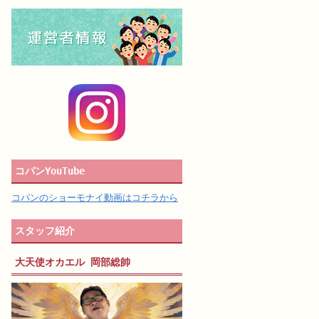
コパンYouTube
コパンのショーモナイ動画はコチラから
スタッフ紹介
大天使オカエル 岡部総帥