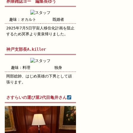
界隈雑誌ヨー 編集長ゆう
趣味：オカルト
既婚者
2025年7月5日宇宙人移住化計画を阻止
するため冥界より黄泉帰りました。
神戸支部長A.killer
趣味：料理
独身
岡部総帥、はじめ英雄の下男として頑
張ります。
さすらいの運び屋2代目亀井さん