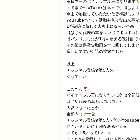
俺日本一のパイナップル王になります
って事でYouTuberは本日で引退します
今まで応援していただいた皆様誠にあり
YouTuberとして活動中色々な出来事
1番記憶に新しく大炎上になった企画
【はじめ代表の車をユンボでボコボコに
はバズりましたが1万を超える低評価で
その節は過激な動画を世に晒してしまい
寂しいですが引退の挨拶でした
以上
チャンネル登録者数5人の
ゆうでした
ごめ〜ん
パイナップル王になりたい以外は全部嘘
はじめ代表の車をボコボコとか
大炎上なったとか
全部うっそー
チャンネル登録者数5人で何がYouTub
おこがましいにも程があるやんw
ってか！5人って(ノ_＜)
ってか5人登録してくれた人逆に誰なん