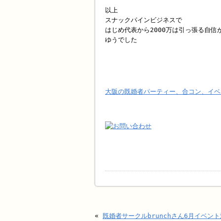
以上
スナックパインビジネスで
はじめ代表から2000万は引っ張る自信
ゆうでした
大阪の既婚者パーティー、合コン、イベ
«
既婚者サークルbrunchさん6月イベン