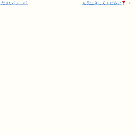
ださい(ノ_＜)
ん長生きしてください
»