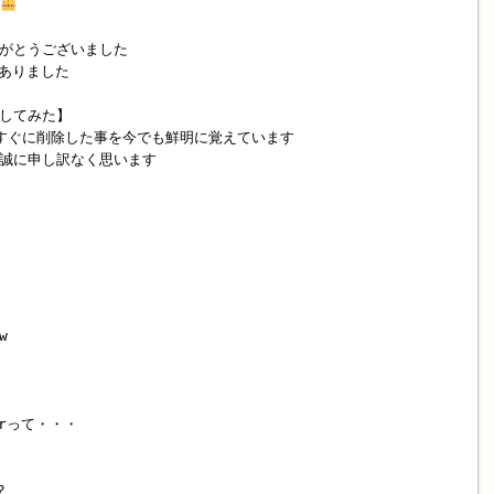
がとうございました
がありました
してみた】
すぐに削除した事を今でも鮮明に覚えています
誠に申し訳なく思います
w
erって・・・
？