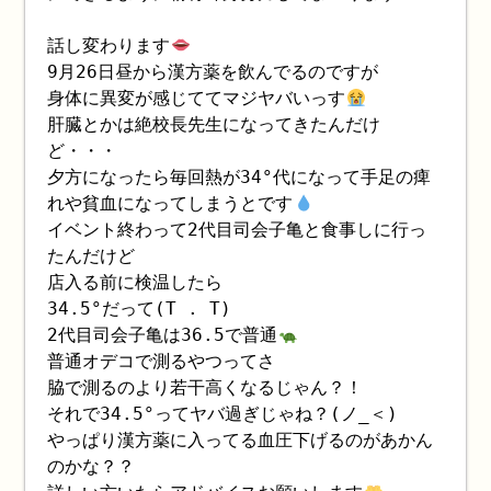
話し変わります
9月26日昼から漢方薬を飲んでるのですが
身体に異変が感じててマジヤバいっす
肝臓とかは絶校長先生になってきたんだけ
ど・・・
夕方になったら毎回熱が34°代になって手足の痺
れや貧血になってしまうとです
イベント終わって2代目司会子亀と食事しに行っ
たんだけど
店入る前に検温したら
34.5°だって(T . T)
2代目司会子亀は36.5で普通
普通オデコで測るやつってさ
脇で測るのより若干高くなるじゃん？！
それで34.5°ってヤバ過ぎじゃね？(ノ_＜)
やっぱり漢方薬に入ってる血圧下げるのがあかん
のかな？？