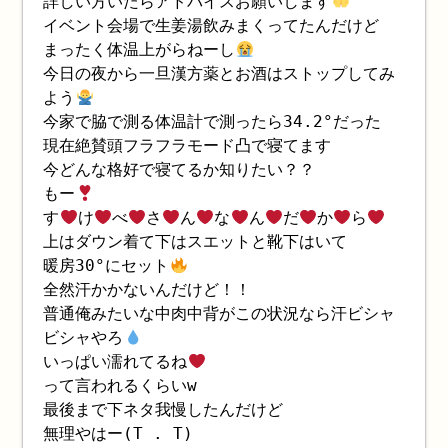
詳しい方いたらアドバイスお願いします
イベント会場で生姜湯飲みまくってたんだけど
まったく体温上がらねーし
今日の夜から一旦漢方薬とお酒はストップしてみ
よう
今家で脇で測る体温計で測ったら34.2°だった
現在絶賛頭フラフラモード凸で寝てます
今どんな格好で寝てるか知りたい？？
もー
す
け
べ
さ
ん
な
ん
だ
か
ら
上はダウン着て下はスエットと靴下はいて
暖房30°にセット
全然汗かかないんだけど！！
普通俺みたいな中肉中背がこの状況なら汗ビシャ
ビシャやろ
いっぱい濡れてるね
って言われるくらいw
最後まで下ネタ我慢したんだけど
無理やはー(T . T)