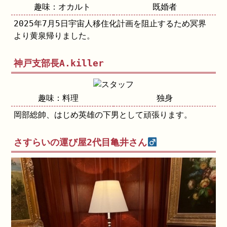
趣味：オカルト
既婚者
2025年7月5日宇宙人移住化計画を阻止するため冥界
より黄泉帰りました。
神戸支部長A.killer
趣味：料理
独身
岡部総帥、はじめ英雄の下男として頑張ります。
さすらいの運び屋2代目亀井さん