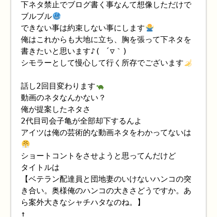
下ネタ禁止でブログ書く事なんて想像しただけで
ブルブル
できない事は約束しない事にします
俺はこれからも大地に立ち、胸を張って下ネタを
書きたいと思います♪( ´▽｀)
シモラーとして慢心して行く所存でございます
話し2回目変わります
動画のネタなんかない？
俺が提案したネタさ
2代目司会子亀が全部却下するんよ
アイツは俺の芸術的な動画ネタをわかってないは
ショートコントをさせようと思ってんだけど
タイトルは
【ベテラン配達員と団地妻のいけないハンコの突
き合い。奥様俺のハンコの大きさどうですか。あ
ら案外大きなシャチハタなのね。】
↑