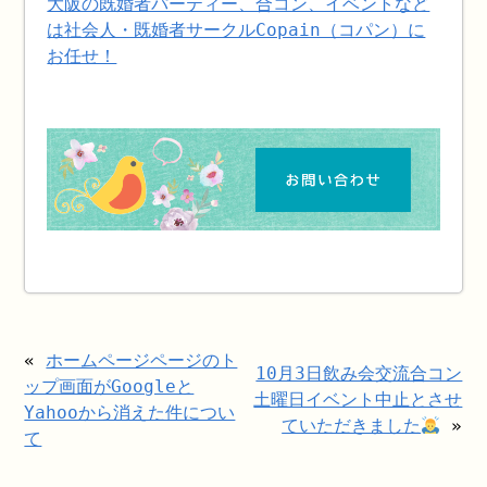
大阪の既婚者パーティー、合コン、イベントなど
は社会人・既婚者サークルCopain（コパン）に
お任せ！
«
ホームページページのト
10月3日飲み会交流合コン
ップ画面がGoogleと
土曜日イベント中止とさせ
Yahooから消えた件につい
ていただきました
»
て