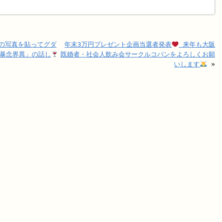
しの写真を貼ってグダ
年末3万円プレゼント企画当選者発表
来年も大阪
「暴念界異」の話し
既婚者・社会人飲み会サークルコパンをよろしくお願
いします
»