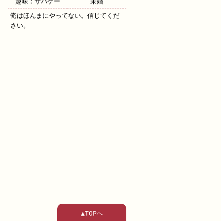
趣味：サバゲー
未婚
俺はほんまにやってない。信じてくだ
さい。
▲TOPへ