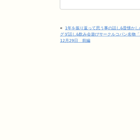
«
1年を振り返って思う事の話し&昔懐か
グダ話し&飲み会遊びサークルコパン名物
12月29日 前編