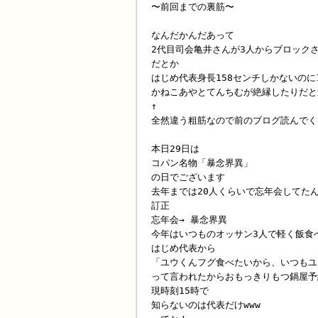
〜前回までの裏筋〜
なんだかんだあって
2代目司会亀井さんが3人からブロック
だとか
はじめ代表身長158センチしかないのに
かねこあやとてんちむが絶縁したりだと
↑
全然違う粗筋なので前のブログ読んでく
本日29日は
コパン名物「暴念界異」
の日でございます
去年までは20人くらいで忘年会してた
訂正
忘年会→ 暴念界異
今年はいつものオッサン3人で軽く飯食
はじめ代表から
「ユウくんフグ食べたいから、いつもユ
って言われたからおもっきりもつ鍋屋予
現時刻15時で
知らないのは代表だけwww