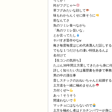
ってか！
何がフグじゃ〜
草フグみたいな顔して
味もわからんくせに偉そうに
前なんてさ
魚のツミレ食べながら
「鳥のツミレ旨いな」
とか言ってたし
ヤバすぎ晋作やなw
俺さ毎度毎度はじめ代表蔑んだ話しする
でもな１つだけもの凄い特技あるんよ
名付けて
【生コンの気持ち】
たぶん30年間土方業してきたから身に
詳しく知りたい方は履歴書を持参で事務
男の中の漢仕事
昔しスナックのおねいちゃんと結婚する率
土方道を一緒に極めませんか
力付くぜ〜
あっ！そうそう
間違わないで
マッチョにはならないので
土方を極めし者はドカチンパワーが身に