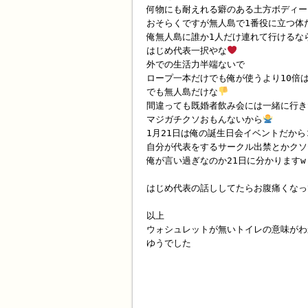
何物にも耐えれる癖のある土方ボディー
おそらくですが無人島で1番役に立つ体
俺無人島に誰か1人だけ連れて行けるな
はじめ代表一択やな
外での生活力半端ないで
ロープ一本だけでも俺が使うより10倍
でも無人島だけな
間違っても既婚者飲み会には一緒に行き
マジガチクソおもんないから
1月21日は俺の誕生日会イベントだか
自分が代表をするサークル出禁とかクソ
俺が言い過ぎなのか21日に分かりますw
はじめ代表の話ししてたらお腹痛くなっ
以上
ウォシュレットが無いトイレの意味がわ
ゆうでした