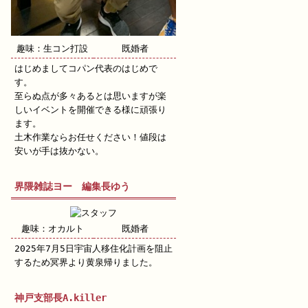
趣味：生コン打設
既婚者
はじめましてコパン代表のはじめで
す。
至らぬ点が多々あるとは思いますが楽
しいイベントを開催できる様に頑張り
ます。
土木作業ならお任せください！値段は
安いが手は抜かない。
界隈雑誌ヨー 編集長ゆう
趣味：オカルト
既婚者
2025年7月5日宇宙人移住化計画を阻止
するため冥界より黄泉帰りました。
神戸支部長A.killer