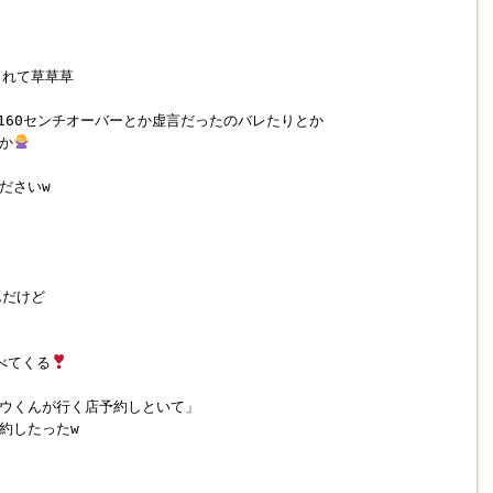
されて草草草
160センチオーバーとか虚言だったのバレたりとか
か
ださいw
んだけど
べてくる
ウくんが行く店予約しといて」
約したったw