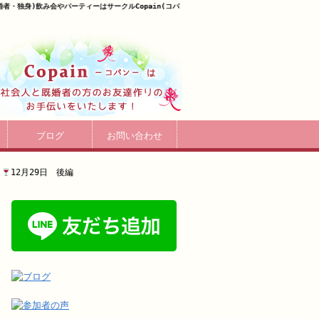
既婚者・独身)飲み会やパーティーはサークルCopain(コパ
ブログ
お問い合わせ
し
12月29日 後編