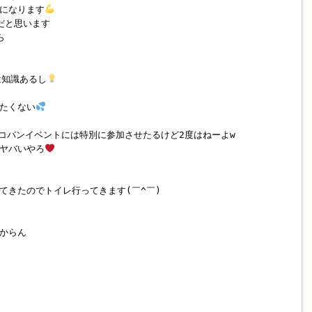
になります
だと思います
ら
は知識あるし
たくない
らコパンイベントには特別に参加させたるけど2度はねーよw
ヤバいやろ
てきたのでトイレ行ってきます(￣^￣)ゞ
からん