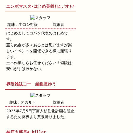
ユンボマスタ-はじめ英雄(ヒデオ)♂
趣味：生コン打設
既婚者
はじめましてコパン代表のはじめで
す。
至らぬ点が多々あるとは思いますが楽
しいイベントを開催できる様に頑張り
ます。
土木作業ならお任せください！値段は
安いが手は抜かない。
界隈雑誌ヨー 編集長ゆう
趣味：オカルト
既婚者
2025年7月5日宇宙人移住化計画を阻止
するため冥界より黄泉帰りました。
神戸支部長A.killer