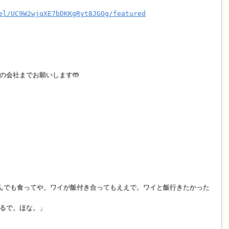
el/UC9W2wjqXE7bDKKgRyt8JGOg/featured
の会社までお願いします🤲
んでも食ってや。ワイが飯付き合ってもええで。ワイと飯行きたかった
るで。ほな。」