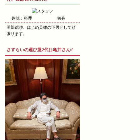
趣味：料理
独身
岡部総帥、はじめ英雄の下男として頑
張ります。
さすらいの運び屋2代目亀井さん♂