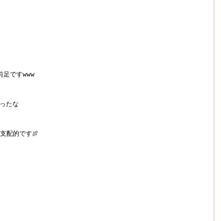
足ですwww
ったな
支配的です🍖