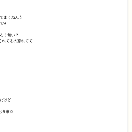
てまうねん💧
でw
ろく無い？
くれてるの忘れてて
だけど
食事🍲