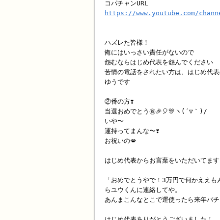
コパチャンURL
https://www.youtube.com/chann
ハズレた皆様！
俺にはいっさい責任がないので
怨むならはじめ代表を怨んでください
苦情の電話をされたい方は、はじめ代表
ゆうです
②番の方❣️
当選おめでとう㊗️🎉🎈🎊ヽ(´▽｀)/
いや〜
運持ってまんな〜❣️
お祝いの💋
はじめ代表からお言葉をいただいてます
「おめでとうやで！3万円で何かええも
らユウくんに連絡してや。
あんまこんなとこで運使ったら来年バチ
はじめ代表ありがとうございました！