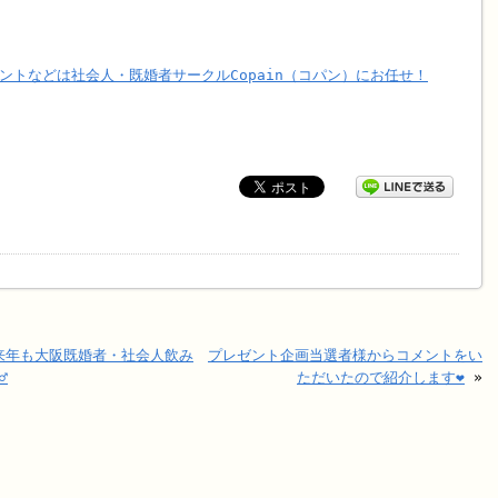
ントなどは社会人・既婚者サークルCopain（コパン）にお任せ！
 来年も大阪既婚者・社会人飲み
プレゼント企画当選者様からコメントをい
️
ただいたので紹介します❤️
»