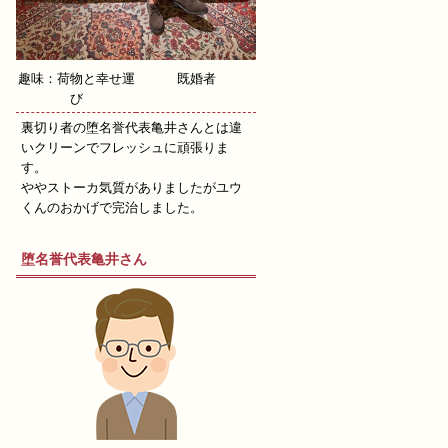
趣味：荷物と幸せ運
既婚者
び
裏切り者の堕名誉代表亀井さんとは違
いクリーンでフレッシュに頑張りま
す。
ややストーカ気質がありましたがユウ
くんのおかげで完治しました。
堕名誉代表亀井さん