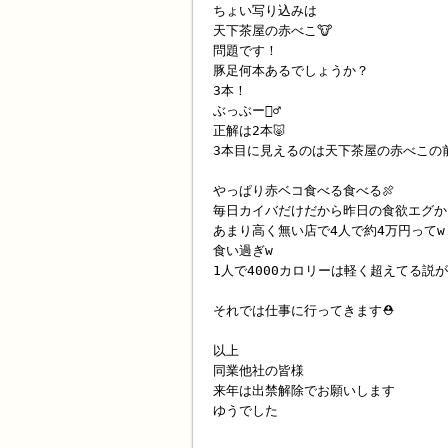
ちょい写り込みは
天下茶屋の赤べこ🐮
問題です！
豚足何本あるでしょうか？
3本！
ぶっぶー🙅‍♂️
正解は2本🐷
3本目に見えるのは天下茶屋の赤べこの前
やっぱり赤ベコ食べる食べる🍖
毎日カイバだけだから昨日の食欲エグか
あまり高く無い店で4人で約4万円ってw
食い過ぎw
1人で4000カロリーは軽く超えてる説が
それでは仕事に行ってきます⛑
以上
同業他社の皆様
来年は出禁解除でお願いします
ゆうでした