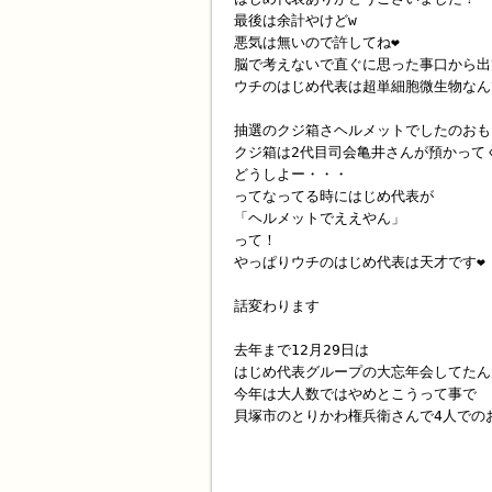
最後は余計やけどw
悪気は無いので許してね❤️
脳で考えないで直ぐに思った事口から出
ウチのはじめ代表は超単細胞微生物なん
抽選のクジ箱さヘルメットでしたのおも
クジ箱は2代目司会亀井さんが預かって
どうしよー・・・
ってなってる時にはじめ代表が
「ヘルメットでええやん」
って！
やっぱりウチのはじめ代表は天才です❤️
話変わります
去年まで12月29日は
はじめ代表グループの大忘年会してたん
今年は大人数ではやめとこうって事で
貝塚市のとりかわ権兵衛さんで4人でのお