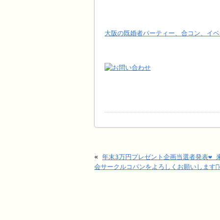
大阪の既婚者パーティー、合コン、イベ
«
年末3万円プレゼント企画当選者発表❤️
会サークルコパンをよろしくお願いします🙇‍♂