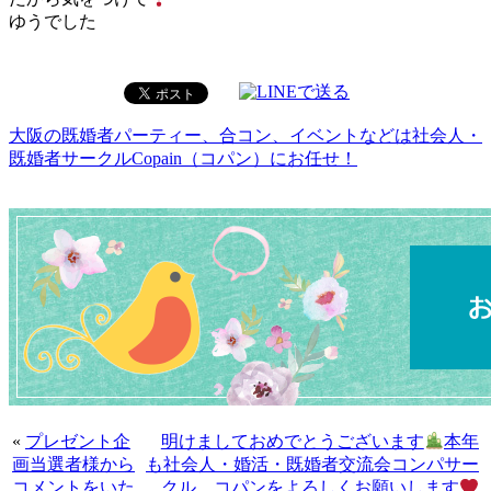
ゆうでした
大阪の既婚者パーティー、合コン、イベントなどは社会人・
既婚者サークルCopain（コパン）にお任せ！
«
プレゼント企
明けましておめでとうございます
本年
画当選者様から
も社会人・婚活・既婚者交流会コンパサー
コメントをいた
クル コパンをよろしくお願いします