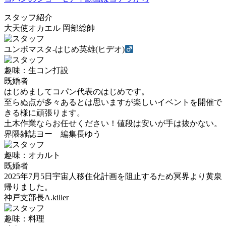
スタッフ紹介
大天使オカエル 岡部総帥
ユンボマスタ-はじめ英雄(ヒデオ)
趣味：生コン打設
既婚者
はじめましてコパン代表のはじめです。
至らぬ点が多々あるとは思いますが楽しいイベントを開催で
きる様に頑張ります。
土木作業ならお任せください！値段は安いが手は抜かない。
界隈雑誌ヨー 編集長ゆう
趣味：オカルト
既婚者
2025年7月5日宇宙人移住化計画を阻止するため冥界より黄泉
帰りました。
神戸支部長A.killer
趣味：料理