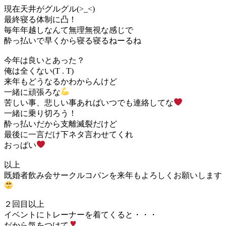
現在天井がグルグル(>_<)
最終寝る体制に凸！
毎年年越しなんて無理無視な感じで
酔っ払いで早くから寝る寝るねーるね
今年は良いとあった？
俺は全くない(T . T)
来年もどうなるかわからんけど
一緒に頑張ろな
苦しい事、悲しい事あればいつでも連絡してな
一緒に乗り切ろう！
酔っ払いだから支離滅裂だけど
最後に一言だけ下ネタ言わせてくれ
おっぱい
以上
既婚者飲み会サークルコパンを来年もよろしくお願いします
２回目以上
イベントにトレーナーを着てくると・・・
だから気をつけて