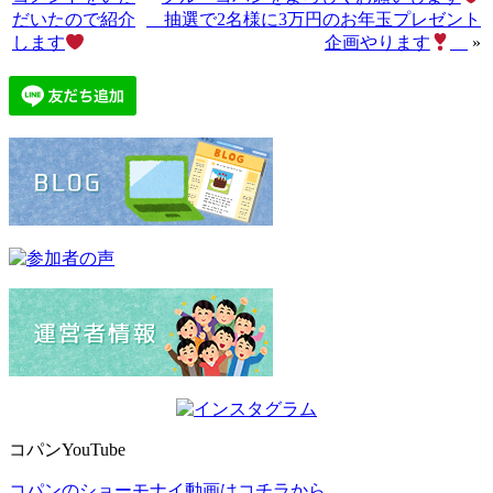
だいたので紹介
抽選で2名様に3万円のお年玉プレゼント
します
企画やります
»
コパンYouTube
コパンのショーモナイ動画はコチラから