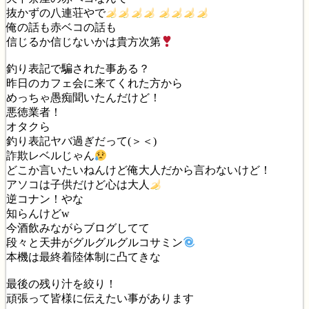
抜かずの八連荘やで
俺の話も赤ベコの話も
信じるか信じないかは貴方次第
釣り表記で騙された事ある？
昨日のカフェ会に来てくれた方から
めっちゃ愚痴聞いたんだけど！
悪徳業者！
オタクら
釣り表記ヤバ過ぎだって(＞＜)
詐欺レベルじゃん
どこか言いたいねんけど俺大人だから言わないけど！
アソコは子供だけど心は大人
逆コナン！やな
知らんけどw
今酒飲みながらブログしてて
段々と天井がグルグルグルコサミン
本機は最終着陸体制に凸てきな
最後の残り汁を絞り！
頑張って皆様に伝えたい事があります