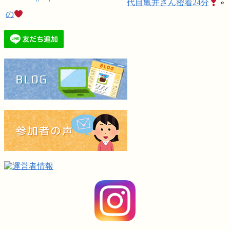
代目亀井さん密着24分
»
の