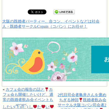
大阪の既婚者パーティー、合コン、イベントなどは社会
人・既婚者サークルCopain（コパン）にお任せ！
«
カフェ会の報告の話と
カ
フェ会も開催したいけど、通
2代目司会者亀井さんを褒め
常の既婚者飲み会イベントも
ちぎる神回
既婚者飲み会
サークル大阪コパン司会者2
したい(´༎ຶོρ༎ຶོ`) し
た
い