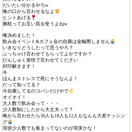
だいたい分かるやろw
俺の口から言わせるなよ
ヒントあげる
腕枕ってお互い気を使うよねw
俺決めました！
飲み会イベント&カフェ会の自粛は金輪際しません
いきなりどうしたって思うやろ？
ぶっちゃけ言わせてもらってよかですか？
ひんしゅく覚悟で言わせてください
封印解きます！
今
ほんまストレスで死にそうなんよ！
だって知ってる？
今自粛してるのコパンだけやで
オイオイ！
大人数で飲み会って・・・
少人数制にしたから大丈夫って？
俺から言わせたら30人も18人も12人もなんも大差ナッシン
グ
現状少人数でも集まってないのが現実かな！