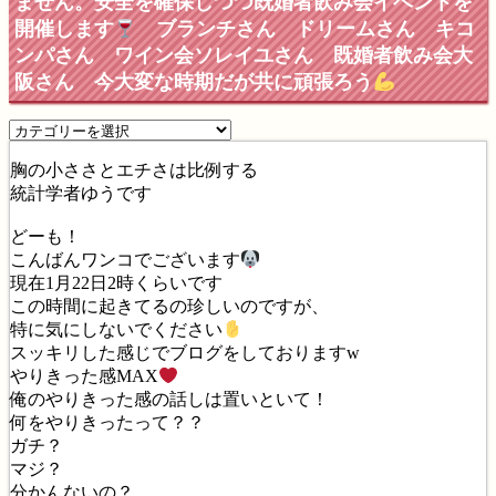
ません。安全を確保しつつ既婚者飲み会イベントを
開催します
ブランチさん ドリームさん キコ
ンパさん ワイン会ソレイユさん 既婚者飲み会大
阪さん 今大変な時期だが共に頑張ろう
胸の小ささとエチさは比例する
統計学者ゆうです
どーも！
こんばんワンコでございます
現在1月22日2時くらいです
この時間に起きてるの珍しいのですが、
特に気にしないでください
スッキリした感じでブログをしておりますw
やりきった感MAX
俺のやりきった感の話しは置いといて！
何をやりきったって？？
ガチ？
マジ？
分かんないの？