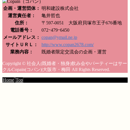
企画・運営団体：
明和建設株式会社
運営責任者：
亀井哲也
住所：
〒597-0051 大阪府貝塚市王子676番地
電話番号：
072ｰ479ｰ6450
メールアドレス：
copan@ymail.ne.jp
サイトＵＲＬ：
http://www.copan2678.com/
業務内容：
既婚者限定交流会の企画・運営
Copyright © 社会人(既婚者・独身)飲み会やパーティーはサー
クルCopain(コパン)|大阪市・梅田 All Rights Reserved.
Home
Top