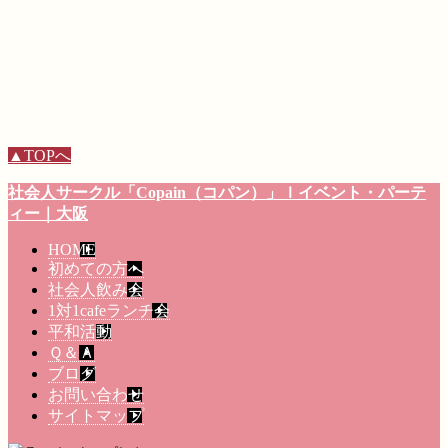
▲TOPへ
社会人サークル
「Copain（コパン）」
ｌイベント・パーテ
ィー
｜大阪
HOME
初めての方へ
社会人飲み会
1対1cafeランチ会
平和活動
Ｑ＆Ａ
ブログ
お問い合わせ
サイトマップ