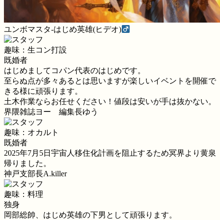
ユンボマスタ-はじめ英雄(ヒデオ)
趣味：生コン打設
既婚者
はじめましてコパン代表のはじめです。
至らぬ点が多々あるとは思いますが楽しいイベントを開催で
きる様に頑張ります。
土木作業ならお任せください！値段は安いが手は抜かない。
界隈雑誌ヨー 編集長ゆう
趣味：オカルト
既婚者
2025年7月5日宇宙人移住化計画を阻止するため冥界より黄泉
帰りました。
神戸支部長A.killer
趣味：料理
独身
岡部総帥、はじめ英雄の下男として頑張ります。