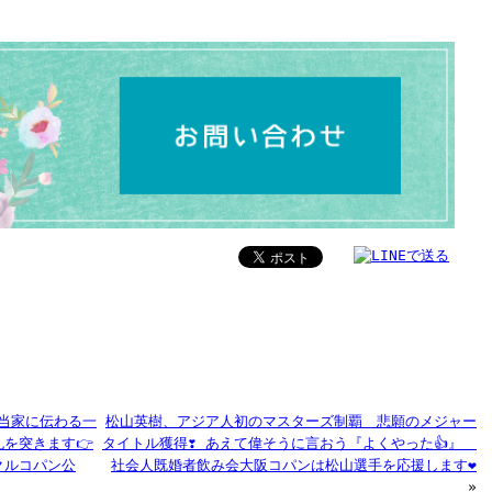
 当家に伝わる一
松山英樹、アジア人初のマスターズ制覇 悲願のメジャー
を突きます👉
タイトル獲得❣️ あえて偉そうに言おう『よくやった👍』
クルコパン公
社会人既婚者飲み会大阪コパンは松山選手を応援します❤️
»