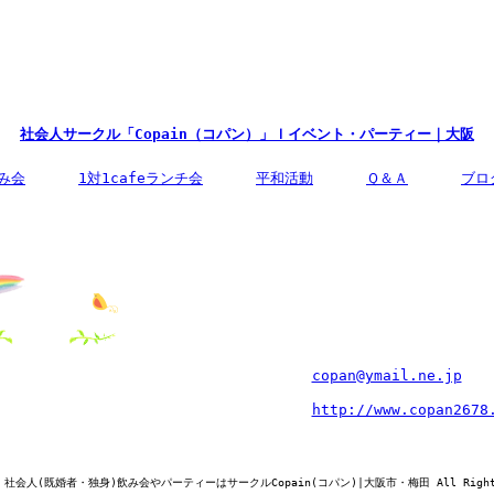
社会人サークル
「Copain（コパン）」
ｌイベント・パーティー
｜大阪
み会
1対1cafeランチ会
平和活動
Ｑ＆Ａ
ブロ
企画・運営団体：
明和建設株式会社
運営責任者：
亀井哲也
住所：
〒597-0051 大阪府貝塚
電話番号：
072ｰ479ｰ6450
メールアドレス：
copan@ymail.ne.jp
サイトＵＲＬ：
http://www.copan2678
業務内容：
既婚者限定交流会の企画・
t © 社会人(既婚者・独身)飲み会やパーティーはサークルCopain(コパン)|大阪市・梅田 All Rights 