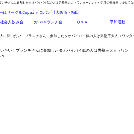
ランチさんに参加したタオパイパイ似の人は男塾王大人（ワンターレン）や刃牙の烈海王には似てな
社会人飲み会
1対1cafeランチ会
Ｑ＆Ａ
平和活動
た人に問いたい！ブランチさんに参加したタオパイパイ似の人は男塾王大人（ワン
問いたい！ブランチさんに参加したタオパイパイ似の人は男塾王大人（ワン
った？