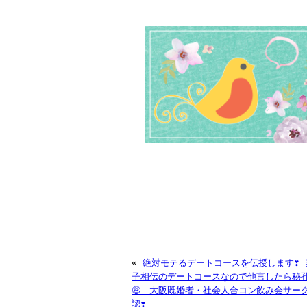
«
絶対モテるデートコースを伝授します❣️
子相伝のデートコースなので他言したら秘孔
🤑 大阪既婚者・社会人合コン飲み会サー
認❣️