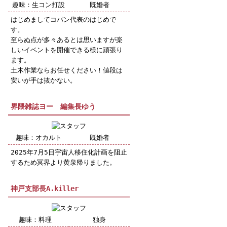
趣味：生コン打設
既婚者
はじめましてコパン代表のはじめで
す。
至らぬ点が多々あるとは思いますが楽
しいイベントを開催できる様に頑張り
ます。
土木作業ならお任せください！値段は
安いが手は抜かない。
界隈雑誌ヨー 編集長ゆう
趣味：オカルト
既婚者
2025年7月5日宇宙人移住化計画を阻止
するため冥界より黄泉帰りました。
神戸支部長A.killer
趣味：料理
独身