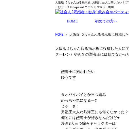
大阪版 5ちゃんねる掲示板に投稿した人に問いたい！ブ
ーはサークルCopain(コパン)|大阪市・梅田
HOME
初めての方へ
HOME
» 大阪版 5ちゃんねる掲示板に投稿し
大阪版 5ちゃんねる掲示板に投稿した人に
ターレン）や刃牙の烈海王には似てなか
烈海王に抱かれたい
ゆうです
タオパイパイとか三つ編み
めっちゃ気になるー❣️
じゃーさ！
男塾王大人わ烈海王にも似てなかった？
俺的には烈海王が好きなんだけど❤️
漫画3大三つ編みキャラクターは