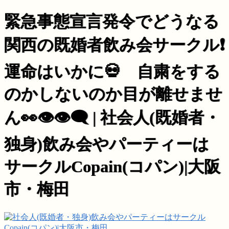
緊急事態宣言発令でどうなる
関西の既婚者飲み会サークル❗️
運命はいかに💀 自粛をする
のかしないのか目が離せませ
ん👀👁👁‍🗨 | 社会人(既婚者・
独身)飲み会やパーティーは
サークルCopain(コパン)|大阪
市・梅田