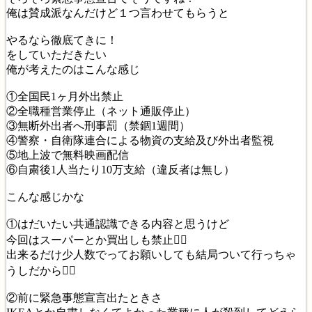
俺は賛成派なんだけど１つ言わせてもらうと
やるなら徹底てきに！
をしていただきたい
俺が考えたのはこんな感じ
①全国民1ヶ月外出禁止
②全職種営業停止（ネット通販停止）
③無断外出者へ刑事罰（禁錮1週間）
④警察・自衛隊連合による物資の支給及び外出者監視
⑤地上波で無料映画配信
⑥自粛後1人当たり10万支給（違反者は無し）
こんな感じかな
①はだいたい共通認識できる内容と思うけど
今回はスーパーとか買出しも禁止🙅‍♂️
出来るだけ少人数でってお願いしても結局ついて行っちゃ
うしだから🙅‍♂️
②前に緊急事態宣言出たときさ