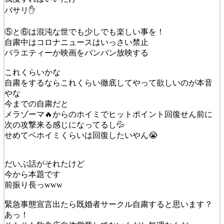
バサリ✋
⑤と⑥は混沌な世でも少しでも楽しい事を！
自粛中はコロナニュースはいっさい禁止
バラエティーか映画をバンバン放映する
これくらいかな
自粛をするならこれくらい徹底してやって欲しいのが本音
やな
今までの自粛だと
メラゾーマ🔥からのホイミでヒットポイント回復せん前に
次の攻撃来る感じになってるし💦
せめてベホイミくらいは回復したいやん😭
だいぶ話がそれたけど
今から本題です
前振り長っwww
緊急事態宣言出たら既婚者サークル自粛すると思います？
あっ！