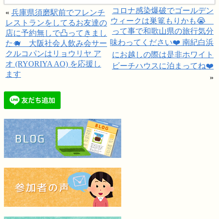
コロナ感染爆破でゴールデン
«
兵庫県須磨駅前でフレンチ
ウィークは巣篭もりかも😭
レストランをしてるお友達の
って事で和歌山県の旅行気分
店に予約無しで凸ってきまし
味わってください❤️ 南紀白浜
た🐗 大阪社会人飲み会サー
クルコパンはリョウリヤ ア
にお越しの際は是非ホワイト
オ (RYORIYA AO) を応援し
ビーチハウスに泊まってね❤️
ます
»