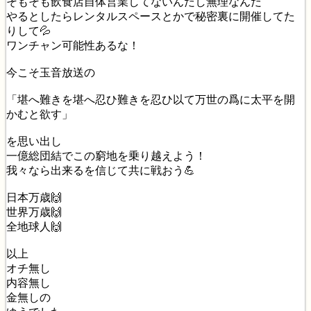
そもそも飲食店自体営業してないんだし無理なんだ
やるとしたらレンタルスペースとかで秘密裏に開催してた
りして💦
ワンチャン可能性あるな！
今こそ玉音放送の
「堪へ難きを堪へ忍ひ難きを忍ひ以て万世の爲に太平を開
かむと欲す」
を思い出し
一億総団結でこの窮地を乗り越えよう！
我々なら出来るを信じて共に戦おう💪
日本万歳🙌
世界万歳🙌
全地球人🙌
以上
オチ無し
内容無し
金無しの