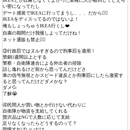
IKEAとか自粛しなくてよかった業種に人が殺到してどえら
い密になってたし
デート感覚でIKEAに行ってまうし、、、だから🙅‍♂️
IKEAをディスってるのではないよ！
俺もしょっちゅうIKEA行くし❤️
自粛の期間だけ我慢しよってだけね！
ネット通販も禁止🙅‍♂️
③行政罰ではヌルすぎるので刑事罰を適用！
禁錮1週間以上とする
警察・自衛隊連合による外出者の排除
話し逸れるけど前から思ってんだけどさ
車の信号無視とかスピード違反とか刑事罰にしたら激変す
ると思ってんだけどダメかな？
ダメ💦
了解😭
④民間人が買い物とか行けない代わりに
自衛隊が物資を支給してくれる
贅沢品はNGで人数に応じて支給
足りなくなったらどうするのって？
我慢すればいいだけ