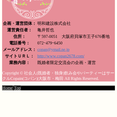
企画・運営団体：
明和建設株式会社
運営責任者：
亀井哲也
住所：
〒597-0051 大阪府貝塚市王子676番地
電話番号：
072ｰ479ｰ6450
メールアドレス：
copan@ymail.ne.jp
サイトＵＲＬ：
http://www.copan2678.com/
業務内容：
既婚者限定交流会の企画・運営
Copyright © 社会人(既婚者・独身)飲み会やパーティーはサー
クルCopain(コパン)|大阪市・梅田 All Rights Reserved.
Home
Top