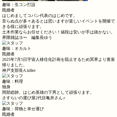
趣味：生コン打設
既婚者
はじめましてコパン代表のはじめです。
至らぬ点が多々あるとは思いますが楽しいイベントを開催で
きる様に頑張ります。
土木作業ならお任せください！値段は安いが手は抜かない。
界隈雑誌ヨー 編集長ゆう
趣味：オカルト
既婚者
2025年7月5日宇宙人移住化計画を阻止するため冥界より黄泉
帰りました。
神戸支部長A.killer
趣味：料理
独身
岡部総帥、はじめ英雄の下男として頑張ります。
さすらいの運び屋2代目亀井さん♂
趣味：荷物と幸せ運び
既婚者