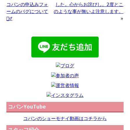
コパンの申込みフォ
した。心からお詫びし、2度とこ
ームのバグについて
のような事が無いよ注意します。
🙇‍♂️
»
コパンYouTube
コパンのショーモナイ動画はコチラから
スタッフ紹介