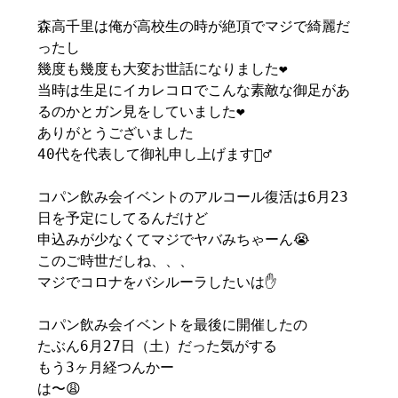
森高千里は俺が高校生の時が絶頂でマジで綺麗だ
ったし
幾度も幾度も大変お世話になりました❤️
当時は生足にイカレコロでこんな素敵な御足があ
るのかとガン見をしていました❤️
ありがとうございました
40代を代表して御礼申し上げます🙇‍♂️
コパン飲み会イベントのアルコール復活は6月23
日を予定にしてるんだけど
申込みが少なくてマジでヤバみちゃーん😭
このご時世だしね、、、
マジでコロナをバシルーラしたいは✋
コパン飲み会イベントを最後に開催したの
たぶん6月27日（土）だった気がする
もう3ヶ月経つんかー
は〜😩