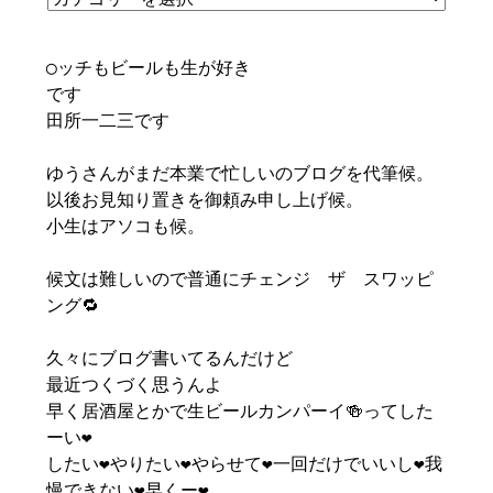
◯ッチもビールも生が好き
です
田所一二三です
ゆうさんがまだ本業で忙しいのブログを代筆候。
以後お見知り置きを御頼み申し上げ候。
小生はアソコも候。
候文は難しいので普通にチェンジ ザ スワッピ
ング🔁
久々にブログ書いてるんだけど
最近つくづく思うんよ
早く居酒屋とかで生ビールカンパーイ🍻ってした
ーい❤️
したい❤️やりたい❤️やらせて❤️一回だけでいいし❤️我
慢できない❤️早くー❤️