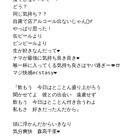
どう？
同じ気持ち？？
自粛で店アルコール出ないじゃん🙅‍♂️
やっぱり思った！
缶ビールより
ビンビールより
生が好きなんだって❤️
ナマが最強に気持ち良き良き❤️
喉一杯に入ってくる気持ち良さはヤバ過ぎー💋🍺
マジ快感ecstasy❤️
『飲もう 今日はとことん盛り上がろう
聞かせてよ 彼との出会い 遠慮せず
飲もう 今日はとことん付き合うわよ
私もさ 好きだったんだから』
頭に浮かんだからいきなり
気分爽快 森高千里❤️