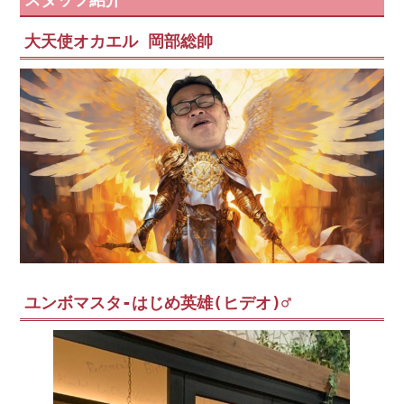
大天使オカエル 岡部総帥
ユンボマスタ-はじめ英雄(ヒデオ)♂