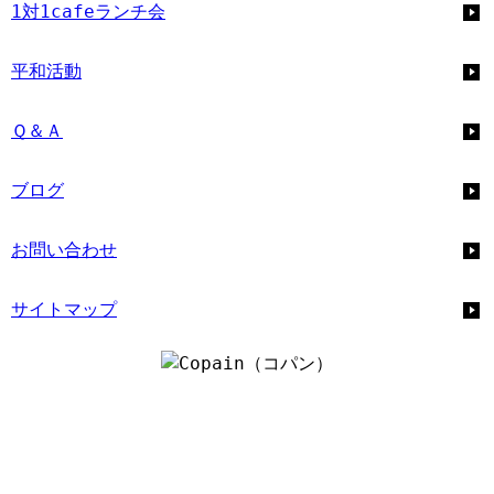
1対1cafeランチ会
平和活動
Ｑ＆Ａ
ブログ
お問い合わせ
サイトマップ
企画・運営団体：
明和建設株式会社
運営責任者：
亀井哲也
住所：
〒597-0051 大阪府貝塚市王子676番地