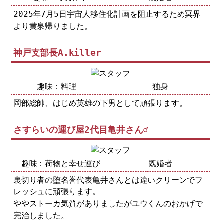
2025年7月5日宇宙人移住化計画を阻止するため冥界
より黄泉帰りました。
神戸支部長A.killer
趣味：料理
独身
岡部総帥、はじめ英雄の下男として頑張ります。
さすらいの運び屋2代目亀井さん♂
趣味：荷物と幸せ運び
既婚者
裏切り者の堕名誉代表亀井さんとは違いクリーンでフ
レッシュに頑張ります。
ややストーカ気質がありましたがユウくんのおかげで
完治しました。