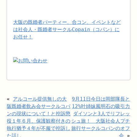
大阪の既婚者パーティー、合コン、イベントなど
は社会人・既婚者サークルCopain（コパン）に
お任せ！
«
アルコール提供無しの大
9月11日今日は岡部隊長と
阪既婚者飲み会サークルコパ
12%叶姉妹風明石の吸引力
ンの現状について！と控訴懲
ダイソンと3人でリフレッ
役１年６月、保護観察付きの
シュ旅！ 大阪社会人プチ
執行猶予４年が不服で控訴し
旅行サークルコパンのオフ
た話し
会
»