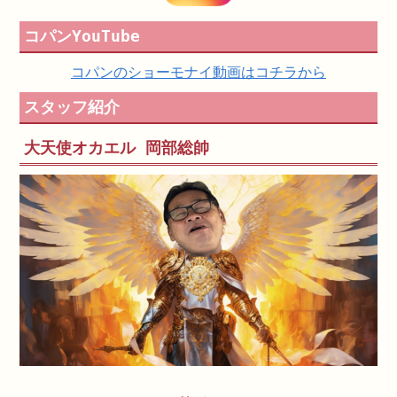
コパンYouTube
コパンのショーモナイ動画はコチラから
スタッフ紹介
大天使オカエル 岡部総帥