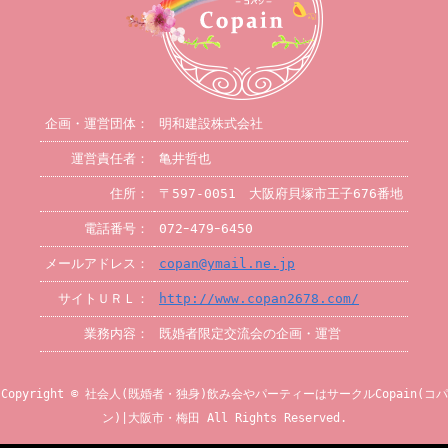
企画・運営団体：
明和建設株式会社
運営責任者：
亀井哲也
住所：
〒597-0051 大阪府貝塚市王子676番地
電話番号：
072ｰ479ｰ6450
メールアドレス：
copan@ymail.ne.jp
サイトＵＲＬ：
http://www.copan2678.com/
業務内容：
既婚者限定交流会の企画・運営
Copyright © 社会人(既婚者・独身)飲み会やパーティーはサークルCopain(コパ
ン)|大阪市・梅田 All Rights Reserved.