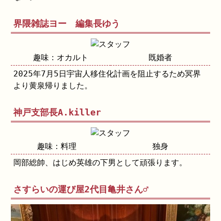
界隈雑誌ヨー 編集長ゆう
趣味：オカルト
既婚者
2025年7月5日宇宙人移住化計画を阻止するため冥界
より黄泉帰りました。
神戸支部長A.killer
趣味：料理
独身
岡部総帥、はじめ英雄の下男として頑張ります。
さすらいの運び屋2代目亀井さん♂