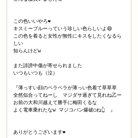
この色いいやろ❤️
キスミーブルーっていう珍しい色らしいよ😄
この色を着ると女性が無性にキスをしたくなるら
しい
知らんけどw
また誹謗中傷が寄せられました
いつもいつも（泣）
『薄っすい顔のペラペラが薄っい色着て草草草
全然似合ってねーし マジダサ過ぎて見れね乙ー
お前の大和川越えて勝手に梅田くるな
よく電車乗れたなw マジコパン爆破◯ね👆 』
ありがとうございます❤️