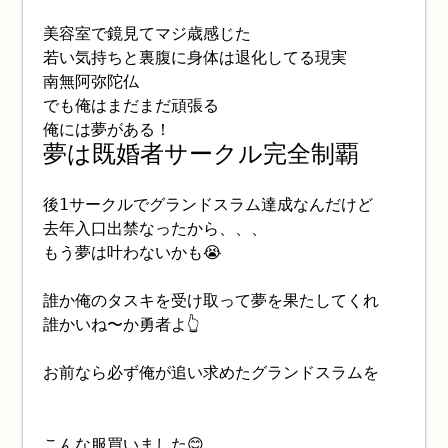
美容室で鏡見てマジ歳感じた
若い気持ちと裏腹に身体は退化してる現実
南無阿弥陀仏
でも俺はまだまだ頑張る
俺には夢がある！
夢は既婚者サークル完全制覇
後1サークルでグランドスラム達成なんだけど
去年入口出禁なったから、、、
もう夢は叶わないかも😭
誰か俺のタスキを受け取って夢を果たしてくれ
誰かいね〜か勇者よ👆
お前なら必ず俺が追い求めたグランドスラムを
こんな服買いました😊