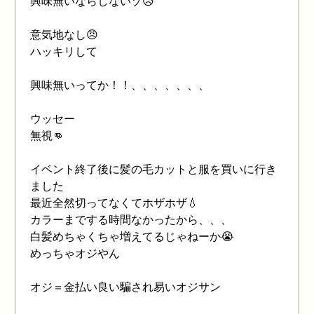
興味無いならしないゾ😥
意気地なし😠
ハッキリして
興味無いってか！！、、、、、、、
ウッセー
無視👊
イベント終了後に髪の毛カットと服を買いに行き
ました
最近全然切ってなくてホザホザ💧
カラーまでする時間なかったから、、、
白髪めちゃくちゃ増えてるじゃねーか😭
めっちゃオジやん
オジ＝金払い良い騙され易いオジサン