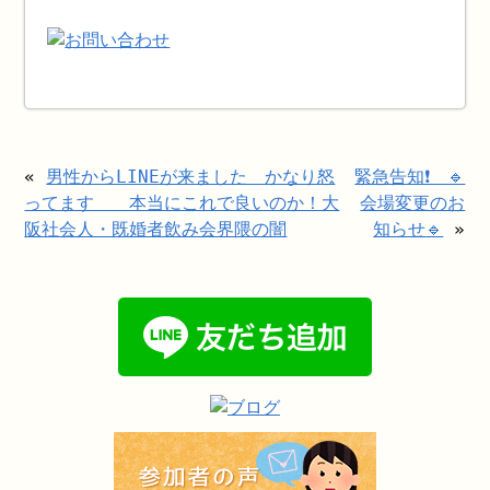
«
男性からLINEが来ました かなり怒
緊急告知❗️ 🔹
ってます 本当にこれで良いのか！大
会場変更のお
阪社会人・既婚者飲み会界隈の闇
知らせ🔹
»