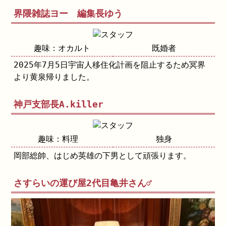
界隈雑誌ヨー 編集長ゆう
趣味：オカルト
既婚者
2025年7月5日宇宙人移住化計画を阻止するため冥界
より黄泉帰りました。
神戸支部長A.killer
趣味：料理
独身
岡部総帥、はじめ英雄の下男として頑張ります。
さすらいの運び屋2代目亀井さん♂