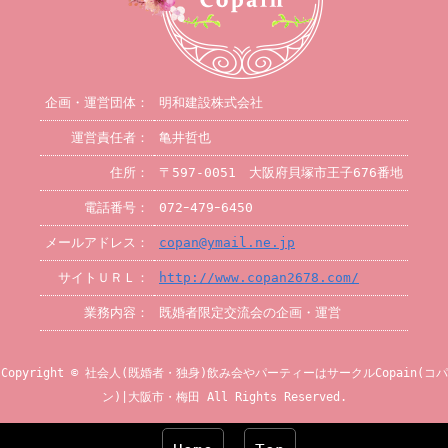
企画・運営団体：
明和建設株式会社
運営責任者：
亀井哲也
住所：
〒597-0051 大阪府貝塚市王子676番地
電話番号：
072ｰ479ｰ6450
メールアドレス：
copan@ymail.ne.jp
サイトＵＲＬ：
http://www.copan2678.com/
業務内容：
既婚者限定交流会の企画・運営
Copyright © 社会人(既婚者・独身)飲み会やパーティーはサークルCopain(コパ
ン)|大阪市・梅田 All Rights Reserved.