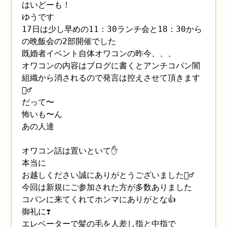
はいどーも！
ゆうです
17日は少し早めの11：30ランチ会と18：30から
の晩飯会の2部開催でした
既婚者イベント自体オワコンの昨今、、、
オワコンの内容はブログに書くとアンチコパン闇
組織から消されるので発言は控えさせて頂きます
🙇‍♂️
だって〜
怖いも〜ん
あの人達
オワコン話は置いといて✋
本当に
お越しください誠にありがとうございました🙇‍♂️
今回は新規にご参加された方が多数ありました
コパンに来てくれてホンマにありがとな👍
御礼に❣️
エレベーターで髪の毛を人差し指と中指で