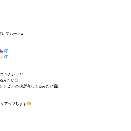
噴いてもーたw
ってたんだけど
るみたい
ントビル25棟所有してるみたい
近々アップします