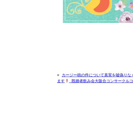
«
カージー砲の件について真実を嘘偽りな
ます
既婚者飲み会大阪合コンサークルコ