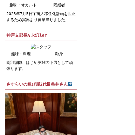
趣味：オカルト
既婚者
2025年7月5日宇宙人移住化計画を阻止
するため冥界より黄泉帰りました。
神戸支部長A.killer
趣味：料理
独身
岡部総帥、はじめ英雄の下男として頑
張ります。
さすらいの運び屋2代目亀井さん