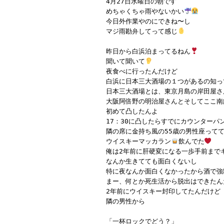
4月27日水曜日の朝です
めちゃくちゃ雨やないかい
今日外作業やのにできね〜し
マジ雨勘弁してって感じ
昨日から白浜泊まってるねん
聞いて聞いて
夜食べに行ったんだけど
白浜に日本三大酒場の１つがあるの知っ
日本三大酒場とは、東京月島の岸田屋さ
大阪阿倍野の明治屋さんとそしてここ南
初めて凸したんよ
17：30に凸したらすでにカウンターパ
隣の席に金持ち風の55歳の男性座って
ウイスキーマッカラン
飲んでた
俺は2年前に肝硬変になる一歩手前まで
なんか生きてても面白くないし
特に夜なんか面白くなかったから酒で強
まー、何とか死生活から脱出はできたん
2年前にウイスキー封印してたんだけど
隣の男性から
「一杯ロックでどう？」