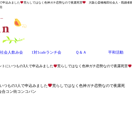
人で申込みました
荒らしではなく色神ガチ恋勢なので夜露死苦
大阪心斎橋梅田社会人・既婚者飲み
田
社会人飲み会
1対1cafeランチ会
Ｑ＆Ａ
平和活動
ントにいつもの3人で申込みました
荒らしではなく色神ガチ恋勢なので夜露死苦
にいつもの3人で申込みました
荒らしではなく色神ガチ恋勢なので夜露死
会合コン街コンコパン