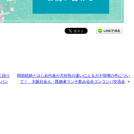
く語り
岡部総帥とはじめ代表が方向性の違いによるガチ喧嘩の件につい
パン
て！ 大阪社会人・既婚者ランチ飲み会合コンコンパ交流会
»