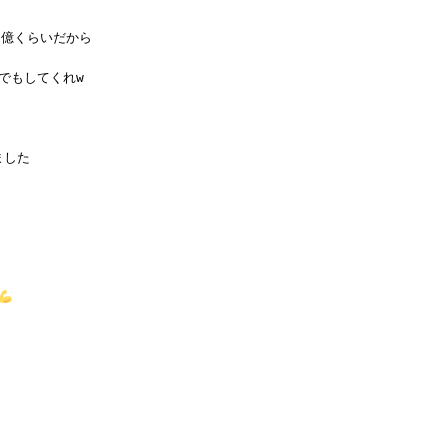
0億くらいだから
でもしてくれw
ました