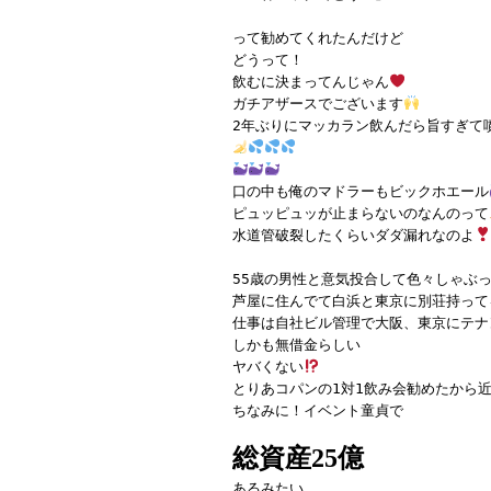
って勧めてくれたんだけど
どうって！
飲むに決まってんじゃん
ガチアザースでございます
2年ぶりにマッカラン飲んだら旨すぎて
口の中も俺のマドラーもビックホエール
ピュッピュッが止まらないのなんのって
水道管破裂したくらいダダ漏れなのよ
55歳の男性と意気投合して色々しゃぶ
芦屋に住んでて白浜と東京に別荘持って
仕事は自社ビル管理で大阪、東京にテナ
しかも無借金らしい
ヤバくない
とりあコパンの1対1飲み会勧めたから
ちなみに！イベント童貞で
総資産25億
あるみたい