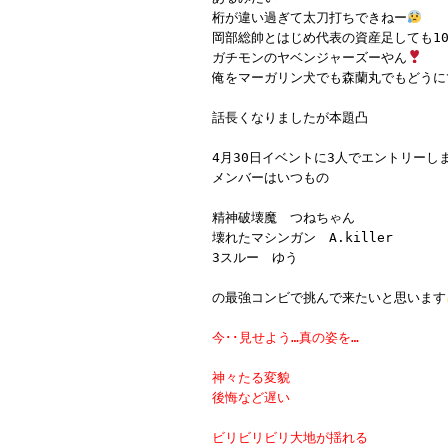
桁が違い過ぎて太刀打ちできねー
岡部総帥とはじめ代表の資産足しても1
ガチモンのヤベンジャーズーやん
俺をマーガリン犬でも森蘭丸でもどうに
話長くなりましたが本題凸
4月30日イベントに3人でエントリーし
メンバーはいつもの
精神破壊魔 つねちゃん
壊れたマシンガン A.killer
3スルー ゆう
の最強コンビで挑んで来たいと思います
今･･見せよう…真の姿を…
神々たる変貌
後悔など遅い
ビリビリビリ大地が揺れる