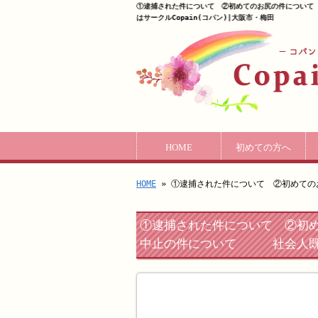
①逮捕された件について ②初めてのお尻の件について
はサークルCopain(コパン)|大阪市・梅田
HOME
初めての方へ
HOME
» ①逮捕された件について ②初めて
①逮捕された件について ②初め
中止の件について 社会人既