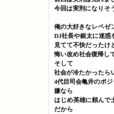
今回は実刑になりそ
俺の大好きなレペゼ
DJ社長や銀太に迷
見てて不快だったけ
悔い改め社会復帰し
そして
社会が冷たかったら
4代目司会亀井のポ
嫌なら
はじめ英雄に頼んで
だから