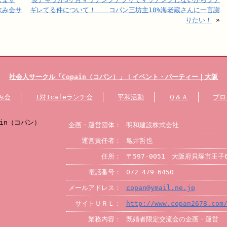
飲み会サ
ギレてる件について！ コパン三坊主18%海老蔵さんに一言謝
りたい！
»
社会人サークル
「Copain（コパン）」
ｌイベント・パーティー
｜大阪
み会
1対1cafeランチ会
平和活動
Ｑ＆Ａ
ブロ
企画・運営団体：
明和建設株式会社
運営責任者：
亀井哲也
住所：
〒597-0051 大阪府貝塚市王子
電話番号：
072ｰ479ｰ6450
メールアドレス：
copan@ymail.ne.jp
サイトＵＲＬ：
http://www.copan2678.com
業務内容：
既婚者限定交流会の企画・運営