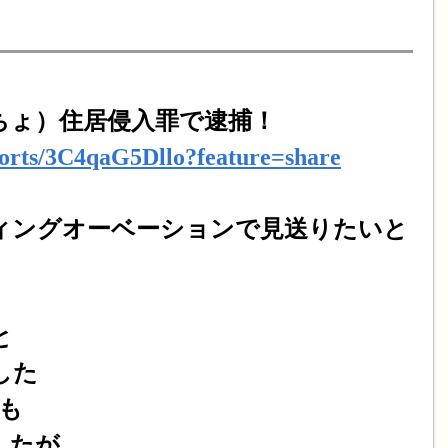
ちょ）住居侵入罪で逮捕！
horts/3C4qaG5Dllo?feature=share
ィングオーベーションで見送りたいと
と
した
も
したが