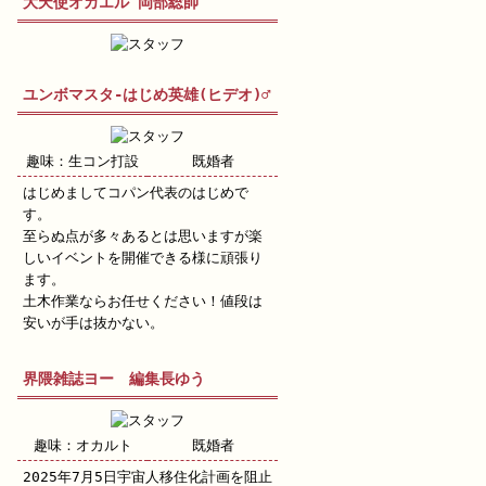
大天使オカエル 岡部総帥
ユンボマスタ-はじめ英雄(ヒデオ)♂
趣味：生コン打設
既婚者
はじめましてコパン代表のはじめで
す。
至らぬ点が多々あるとは思いますが楽
しいイベントを開催できる様に頑張り
ます。
土木作業ならお任せください！値段は
安いが手は抜かない。
界隈雑誌ヨー 編集長ゆう
趣味：オカルト
既婚者
2025年7月5日宇宙人移住化計画を阻止