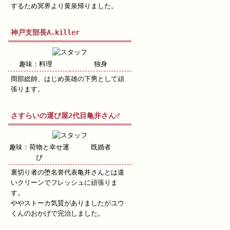
するため冥界より黄泉帰りました。
神戸支部長A.killer
趣味：料理
独身
岡部総帥、はじめ英雄の下男として頑
張ります。
さすらいの運び屋2代目亀井さん♂
趣味：荷物と幸せ運
既婚者
び
裏切り者の堕名誉代表亀井さんとは違
いクリーンでフレッシュに頑張りま
す。
ややストーカ気質がありましたがユウ
くんのおかげで完治しました。