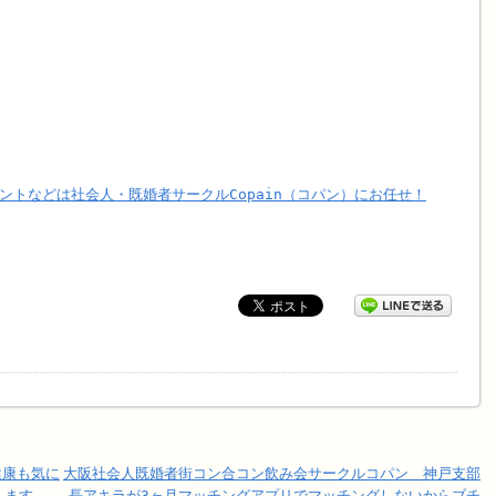
ントなどは社会人・既婚者サークルCopain（コパン）にお任せ！
健康も気に
大阪社会人既婚者街コン合コン飲み会サークルコパン 神戸支部
します
長アキラが3ヶ月マッチングアプリでマッチングしないからブチ