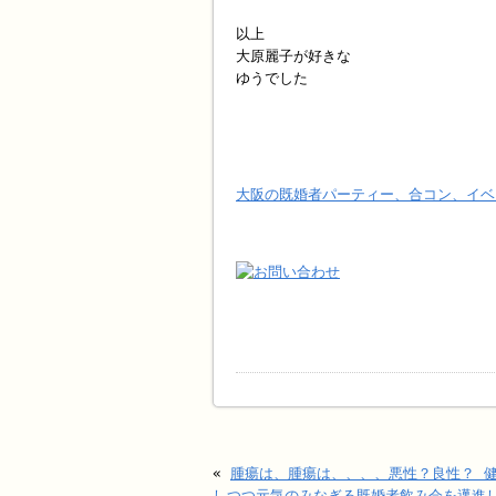
以上
大原麗子が好きな
ゆうでした
大阪の既婚者パーティー、合コン、イベ
«
腫瘍は、腫瘍は、、、、悪性？良性？ 
しつつ元気のみなぎる既婚者飲み会を邁進