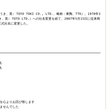
: TOYO TOKI CO., LTD.、略称：東陶、TTK）。1970年3
英: TOTO LTD.）への社名変更を経て、2007年5月15日に従来商
正式社名に変更した。
名
名
を心よりお詫び致します
ませんでした