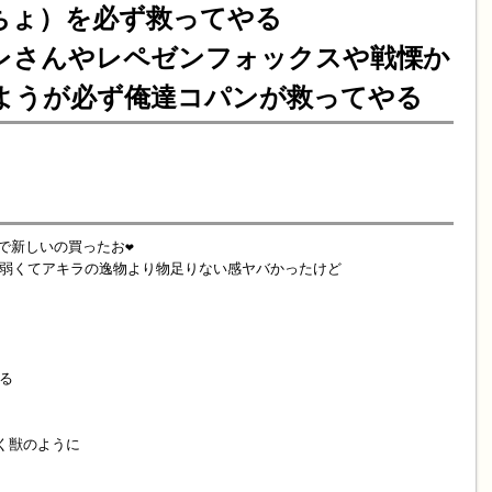
ちょ）を必ず救ってやる
レさんやレペゼンフォックスや戦慄か
ようが必ず俺達コパンが救ってやる
で新しいの買ったお❤️
弱くてアキラの逸物より物足りない感ヤバかったけど
る
めく獣のように