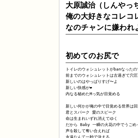
大原誠治（しんやっ
俺の大好きなコレコ
なのチャンに嫌われ
初めてのお尻で
トイレのウォシュレットがbanなったの
前までのウォシュレットは古過ぎて穴圧
新しいのはやっぱりすげ〜よ
新しい快感が❤️
内なる秘めたMっ気が目覚める
新しい何かが俺の中で目覚める世界は回
君とスパーク 愛のスピーク
命は生まれいずれ消えてゆく
だから Baby 一瞬の火花の中でうご
声を殺して奪い合えれば
永遠なんて一秒で決まる