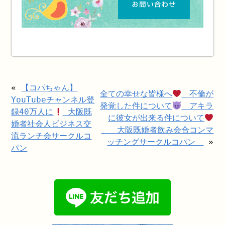
«
【コパちゃん】
全ての幸せな皆様へ
不倫が
YouTubeチャンネル登
発覚した件について
アキラ
録40万人に
大阪既
に彼女が出来る件について
婚者社会人ビジネス交
大阪既婚者飲み会合コンマ
流ランチ会サークルコ
ッチングサークルコパン
»
パン