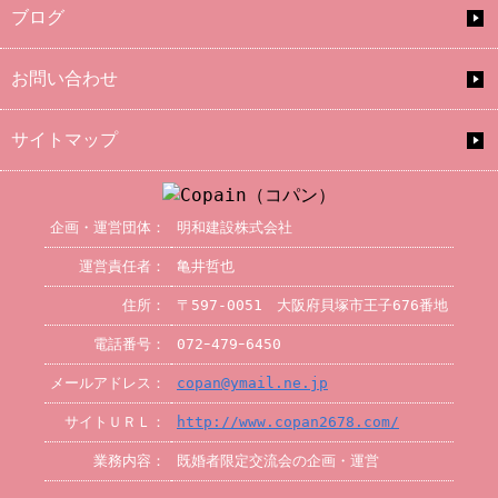
ブログ
お問い合わせ
サイトマップ
企画・運営団体：
明和建設株式会社
運営責任者：
亀井哲也
住所：
〒597-0051 大阪府貝塚市王子676番地
電話番号：
072ｰ479ｰ6450
メールアドレス：
copan@ymail.ne.jp
サイトＵＲＬ：
http://www.copan2678.com/
業務内容：
既婚者限定交流会の企画・運営