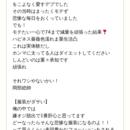
をこよなく愛すデブでした
その当時はまったくモテず
悲惨な毎日をおくっていました
でも！
モテたい一心で74まで減量を頑張った結果
ハピネス薔薇色濡れま栗生活凸
これは実体験だし
ホンマに太ってる人はダイエットしてください
しんどいのは重々承知です
頑張れ
それワシやないかい！
岡部総帥
【服装がダサい】
俺の中では
嫌オジ脱出で1番肝心と思ってます
どーなったらそんな悲惨な服装になるのよ！！
って思うくらい表現豊かなファッションをされる