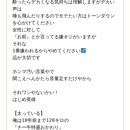
酔ったらデカくなる気持ちは理解しますがデカい
声は
唾も飛んだりするのでモテたい方はトーンダウン
を心がけてください
女性に対して
『お前』とか言ってる嫌オジがいますが
それな
1番嫌われるからやめてください‍
品が大切です
ホンマ汚い言葉やで
聞こえへんかたら音量足すだけやから
それワシやないかい！
はじめ英雄
【太っている】
俺は10年前まで120キロの
『チー牛特盛おかわり』