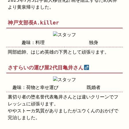
2025年7月5日宇宙人移住化計画を阻止するため冥界
より黄泉帰りました。
神戸支部長A.killer
趣味：料理
独身
岡部総帥、はじめ英雄の下男として頑張ります。
さすらいの運び屋2代目亀井さん
趣味：荷物と幸せ運び
既婚者
裏切り者の堕名誉代表亀井さんとは違いクリーンでフ
レッシュに頑張ります。
ややストーカ気質がありましたがユウくんのおかげで
完治しました。