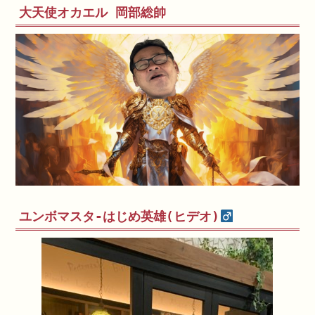
大天使オカエル 岡部総帥
ユンボマスタ-はじめ英雄(ヒデオ)