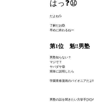
はっ❓😧
だよね💦
了解だお🙆
早めに終わるねー
第1位 魁‼︎男塾
男塾知らない？
マジで？
ヤバダサ😧
簡単に説明したら
学園青春漫画のパイオニアだよ❗️
男塾の話を聞きたい方挙手🙋‍♀️🙋‍♂️