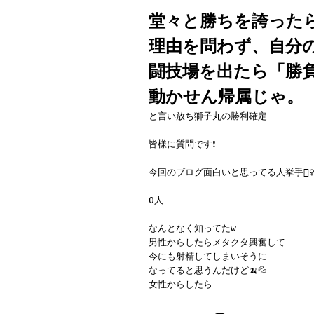
堂々と勝ちを誇った
理由を問わず、自分
闘技場を出たら「勝
動かせん帰属じゃ。
と言い放ち獅子丸の勝利確定
皆様に質問です❗️
今回のブログ面白いと思ってる人挙手🙋‍♀️🙋‍
0人
なんとなく知ってたw
男性からしたらメタクタ興奮して
今にも射精してしまいそうに
なってると思うんだけど🍌💦
女性からしたら