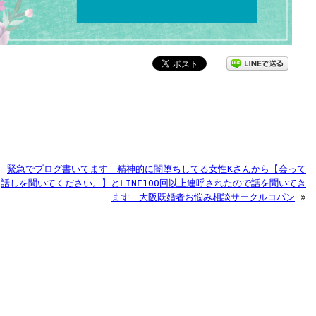
緊急でブログ書いてます 精神的に闇堕ちしてる女性Kさんから【会って
話しを聞いてください。】とLINE100回以上連呼されたので話を聞いてき
ます 大阪既婚者お悩み相談サークルコパン
»