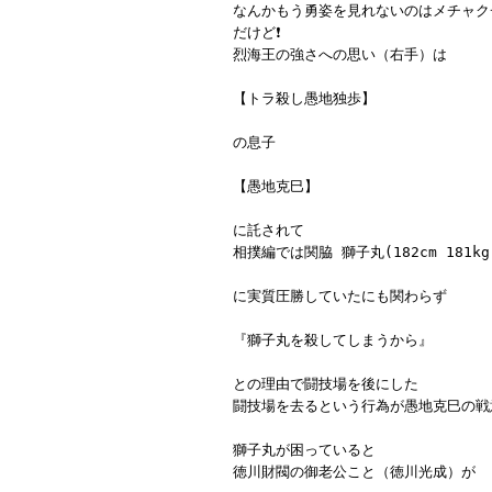
なんかもう勇姿を見れないのはメチャク
だけど❗️
烈海王の強さへの思い（右手）は
【トラ殺し愚地独歩】
の息子
【愚地克巳】
に託されて
相撲編では関脇 獅子丸(182cm 181kg
に実質圧勝していたにも関わらず
『獅子丸を殺してしまうから』
との理由で闘技場を後にした
闘技場を去るという行為が愚地克巳の戦
獅子丸が困っていると
徳川財閥の御老公こと（徳川光成）が