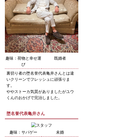
趣味：荷物と幸せ運
既婚者
び
裏切り者の堕名誉代表亀井さんとは違
いクリーンでフレッシュに頑張りま
す。
ややストーカ気質がありましたがユウ
くんのおかげで完治しました。
堕名誉代表亀井さん
趣味：サバゲー
未婚