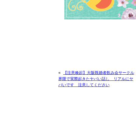
«
【注意喚起】大阪既婚者飲み会サークル
界隈で実際起きたヤバい話し リアルにヤ
バいです 注意してください