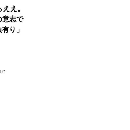
らええ。
の意志で
負有り」
♂️