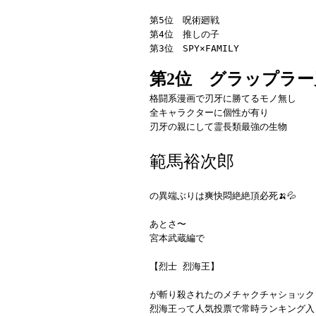
第5位 呪術廻戦
第4位 推しの子
第3位 SPY×FAMILY
第2位 グラップラー
格闘系漫画で刃牙に勝てるモノ無し
全キャラクターに個性が有り
刃牙の親にして霊長類最強の生物
範馬裕次郎
の異端ぶりは爽快悶絶絶頂必死🍌💦
あとさ〜
宮本武蔵編で
【烈士 烈海王】
が斬り殺されたのメチャクチャショック
烈海王って人気投票で常時ランキング入