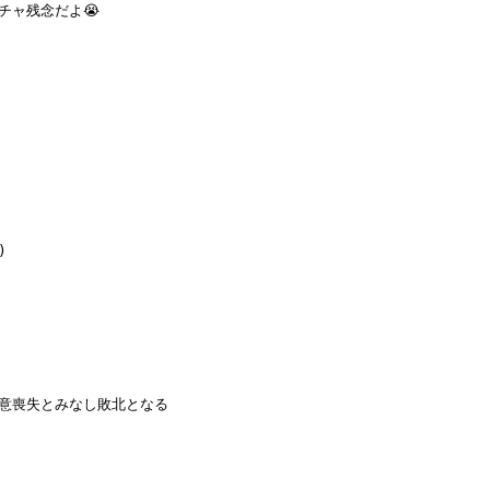
チャ残念だよ😭
)
意喪失とみなし敗北となる