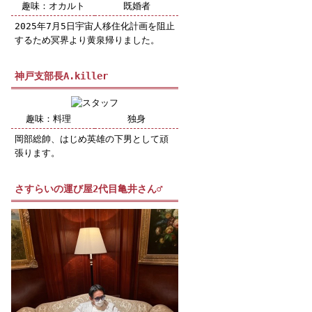
趣味：オカルト
既婚者
2025年7月5日宇宙人移住化計画を阻止
するため冥界より黄泉帰りました。
神戸支部長A.killer
趣味：料理
独身
岡部総帥、はじめ英雄の下男として頑
張ります。
さすらいの運び屋2代目亀井さん♂