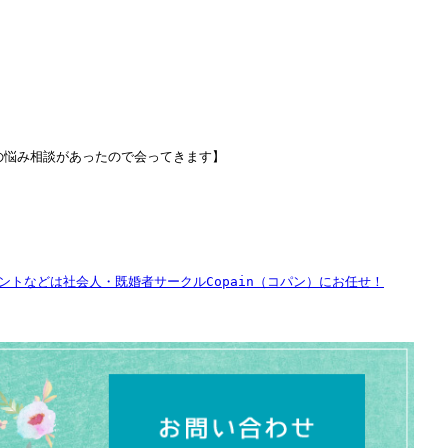
チの悩み相談があったので会ってきます】
トなどは社会人・既婚者サークルCopain（コパン）にお任せ！