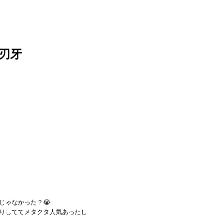
刃牙
じゃなかった？😭
りしててメタクタ人気あったし