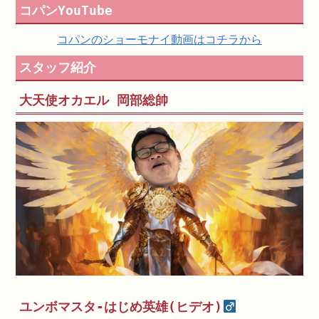
コパンYouTube
コパンのショーモナイ動画はコチラから
スタッフ紹介
大天使オカエル 岡部総帥
ユンボマスタ-はじめ英雄(ヒデオ)