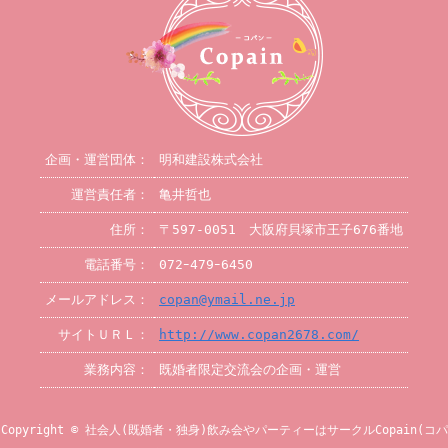
企画・運営団体：
明和建設株式会社
運営責任者：
亀井哲也
住所：
〒597-0051 大阪府貝塚市王子676番地
電話番号：
072ｰ479ｰ6450
メールアドレス：
copan@ymail.ne.jp
サイトＵＲＬ：
http://www.copan2678.com/
業務内容：
既婚者限定交流会の企画・運営
Copyright © 社会人(既婚者・独身)飲み会やパーティーはサークルCopain(コパ