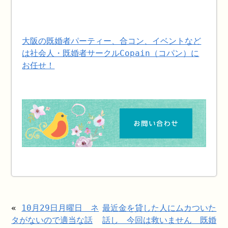
大阪の既婚者パーティー、合コン、イベントなど
は社会人・既婚者サークルCopain（コパン）に
お任せ！
«
10月29日月曜日 ネ
最近金を貸した人にムカついた
タがないので適当な話
話し 今回は救いません 既婚