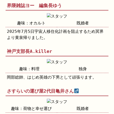
界隈雑誌ヨー 編集長ゆう
趣味：オカルト
既婚者
2025年7月5日宇宙人移住化計画を阻止するため冥界
より黄泉帰りました。
神戸支部長A.killer
趣味：料理
独身
岡部総帥、はじめ英雄の下男として頑張ります。
さすらいの運び屋2代目亀井さん
趣味：荷物と幸せ運び
既婚者