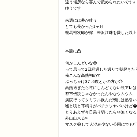
違う場所なら喜んで舐められたいですw
ゆうです
来週には夢が叶う
とても長かった1ヶ月
範馬裕次郎が嫁、朱沢江珠を愛した以上
本題に凸
何かしんどいな😓
って思って2日経過した辺りで朝起きたら3
俺こんな高熱初めて
ぶっちゃけ37.6度とかの方が😓
高熱過ぎたら逆にしんどくない説アレはマ
都市伝説じゃなかったんやなウムウム
病院行ってタミフル飲んだ朝には熱引いて
喉と咳と耳鳴りがバチクソヤバいけど
とりあえず今日乗り切ったら🦠無くな
外出出来る☺️
マスク😷して人混み少ない公園にでも行