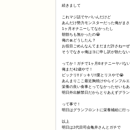
続きまして
これマジ話でヤバいんだけど
あんだけ勢力モンスターだった俺がまさ
1ヶ月オナニーしてなかったし
朝勃ちも無かったの😭
俺の🍌どうしたん？
お役目ごめんなんてまだまだ許さねーぜ
そうでなきゃ俺はヨに申し訳が勃たない
ってか！ガチで1ヶ月0オナニーヤバな
俺まだ42歳やで！
ビックリ‼️ドッキリ‼️栗とリスやで😭
あんまりここ最近胸焼けやらインフルエ
栄養の良い食事とってなかったせいもあ
明日外出解禁日だからとりあえずグラン
って事で！
明日はグランフロントに栄養補給に行っ
以上
明日は2代目司会亀井さんとガチで