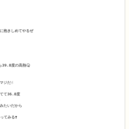
に抱きしめてやるぜ
9.8度の高熱🤒
ジだ☝️
て36.8度

るみたいだから
ってみる❣️