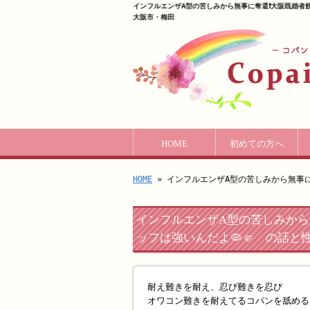
インフルエンザA型の苦しみから無事に奪還❗️大阪既婚者飲
大阪市・梅田
HOME
初めての方へ
HOME
» インフルエンザA型の苦しみから無事に
インフルエンザA型の苦しみから
ッフは強いんだよ🦠🤛 の話と
耐え難きを耐え、忍び難きを忍び
オワコン難きを耐えてるコパンを舐める