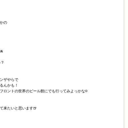
かの

い？
ンザやらで
るんかも！
フロントの世界のビール館にでも行ってみよっかな☺️
て来たいと思います🍺