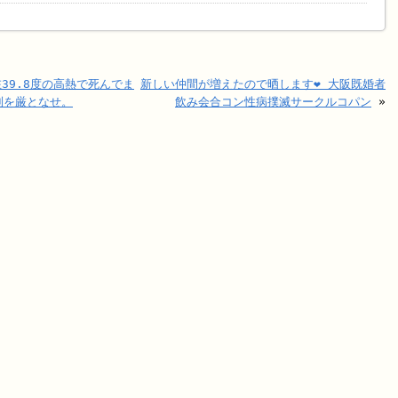
39.8度の高熱で死んでま
新しい仲間が増えたので晒します❤️ 大阪既婚者
制を厳となせ。
飲み会合コン性病撲滅サークルコパン
»