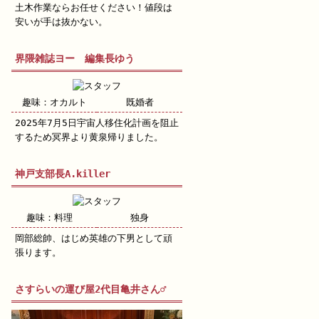
土木作業ならお任せください！値段は
安いが手は抜かない。
界隈雑誌ヨー 編集長ゆう
趣味：オカルト
既婚者
2025年7月5日宇宙人移住化計画を阻止
するため冥界より黄泉帰りました。
神戸支部長A.killer
趣味：料理
独身
岡部総帥、はじめ英雄の下男として頑
張ります。
さすらいの運び屋2代目亀井さん♂