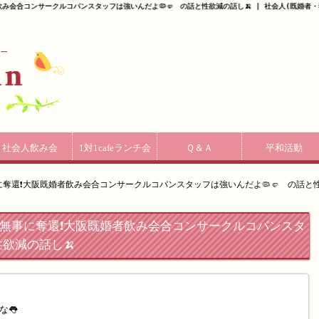
み会合コンサークルコパンスタッフは強いんだよ🦠🤛 の話と性欲減の話し🍌 | 社会人(既婚者・独
社会人飲み会
1対1cafeランチ会
Ｑ＆Ａ
平和活動
奪還❗️大阪既婚者飲み会合コンサークルコパンスタッフは強いんだよ🦠🤛 の話と性
無事に奪還❗️大阪既婚者飲み会合コンサークルコパンスタ
性欲減の話し🍌
な👅