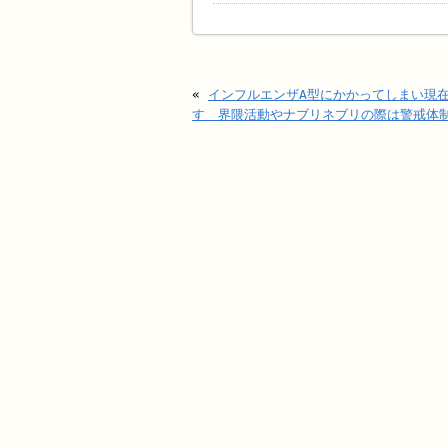
«
インフルエンザA型にかかってしまい現在
す 界隈活動やナブリネブリの際は警戒体