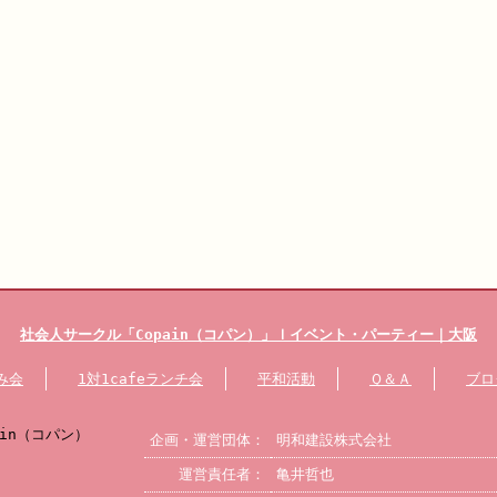
社会人サークル
「Copain（コパン）」
ｌイベント・パーティー
｜大阪
み会
1対1cafeランチ会
平和活動
Ｑ＆Ａ
ブロ
企画・運営団体：
明和建設株式会社
運営責任者：
亀井哲也