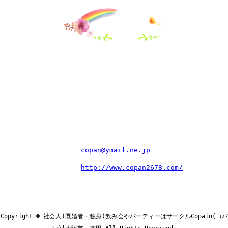
企画・運営団体：
明和建設株式会社
運営責任者：
亀井哲也
住所：
〒597-0051 大阪府貝塚市王子676番地
電話番号：
072ｰ479ｰ6450
メールアドレス：
copan@ymail.ne.jp
サイトＵＲＬ：
http://www.copan2678.com/
業務内容：
既婚者限定交流会の企画・運営
Copyright © 社会人(既婚者・独身)飲み会やパーティーはサークルCopain(コパ