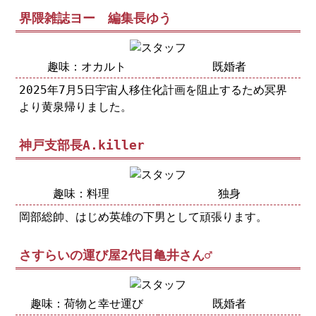
界隈雑誌ヨー 編集長ゆう
趣味：オカルト
既婚者
2025年7月5日宇宙人移住化計画を阻止するため冥界
より黄泉帰りました。
神戸支部長A.killer
趣味：料理
独身
岡部総帥、はじめ英雄の下男として頑張ります。
さすらいの運び屋2代目亀井さん♂
趣味：荷物と幸せ運び
既婚者