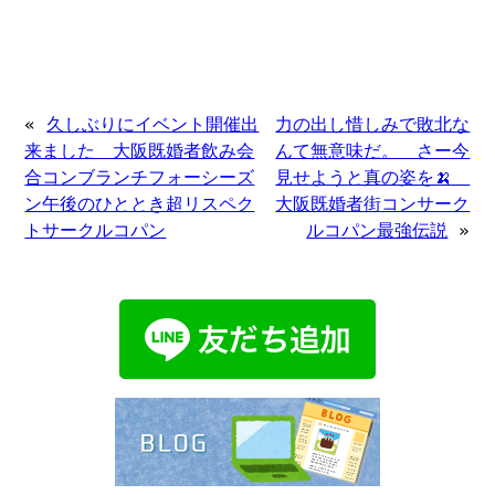
«
久しぶりにイベント開催出
力の出し惜しみで敗北な
来ました 大阪既婚者飲み会
んて無意味だ。 さー今
合コンブランチフォーシーズ
見せようと真の姿を🍌
ン午後のひととき超リスペク
大阪既婚者街コンサーク
トサークルコパン
ルコパン最強伝説
»