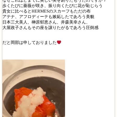
なぜこれほどまでに美しい美を創りたもうたのですか？
歩くたびに薔薇が咲き、振り向くたびに花が恥じらう
貴女に比べるとHERMESのスカーフもただの布
アテナ、アフロディーテも嫉妬したであろう美貌
日本三大美人、榊原郁恵さん、井森美幸さん、
大屋政子さんもその座を譲りたがるであろう圧倒感
だと岡部は申しておりました