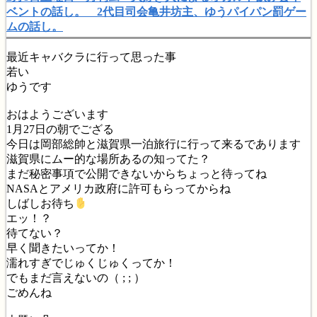
ベントの話し。 2代目司会亀井坊主、ゆうパイパン罰ゲー
ムの話し。
最近キャバクラに行って思った事
若い
ゆうです
おはようございます
1月27日の朝でござる
今日は岡部総帥と滋賀県一泊旅行に行って来るであります
滋賀県にムー的な場所あるの知ってた？
まだ秘密事項で公開できないからちょっと待ってね
NASAとアメリカ政府に許可もらってからね
しばしお待ち
エッ！？
待てない？
早く聞きたいってか！
濡れすぎでじゅくじゅくってか！
でもまだ言えないの（ ; ; ）
ごめんね