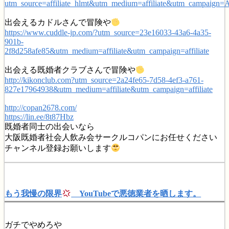
utm_source=affiliate_hlmt&utm_medium=affiliate&utm_campaign
出会えるカドルさんで冒険や
https://www.cuddle-jp.com/?utm_source=23e16033-43a6-4a35-
901b-
2f8d258afe85&utm_medium=affiliate&utm_campaign=affiliate
出会える既婚者クラブさんで冒険や
http://kikonclub.com?utm_source=2a24fe65-7d58-4ef3-a761-
827e17964938&utm_medium=affiliate&utm_campaign=affiliate
http://copan2678.com/
https://lin.ee/8t87Hbz
既婚者同士の出会いなら
大阪既婚者社会人飲み会サークルコパンにお任せください
チャンネル登録お願いします
もう我慢の限界
YouTubeで悪徳業者を晒します。
ガチでやめろや