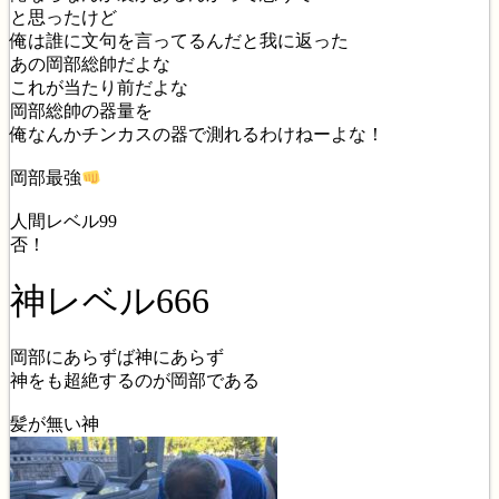
と思ったけど
俺は誰に文句を言ってるんだと我に返った
あの岡部総帥だよな
これが当たり前だよな
岡部総帥の器量を
俺なんかチンカスの器で測れるわけねーよな！
岡部最強
人間レベル99
否！
神レベル666
岡部にあらずば神にあらず
神をも超絶するのが岡部である
髪が無い神