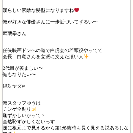
漢らしい素敵な髪型になりますね
俺が好きな俳優さんに一歩近づいてずるい〜
武蔵拳さん
任侠映画ドンへの道で白虎会の若頭役やってて
会長 白竜さんを立派に支えた凄い人
2代目が羨ましい〜
俺もなりたい〜
絶対ヤダw
俺スタッフゆうは
チンゲ全剃り
恥ずかしいかって？
全然恥ずかしくないっす
逆に根元まで見えるから第1形態時も長く見える説あるしな