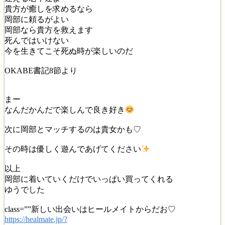
貴方が癒しを求めるなら
岡部に頼るがよい
岡部なら貴方を救えます
死んではいけない
今を生きてこそ死ぬ時が楽しいのだ
OKABE書記8節より
まー
なんだかんだで楽しんで良き好き
次に岡部とマッチするのは貴女かも♡
その時は優しく遊んであげてください
以上
岡部に着いていくだけでいっぱい買ってくれる
ゆうでした
class=””新しい出会いはヒールメイトからだお♡
https://healmate.jp/?