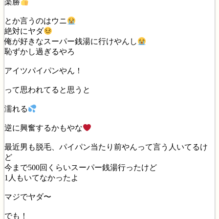
楽勝
とか言うのはウニ
絶対にヤダ
俺が好きなスーパー銭湯に行けやんし
恥ずかし過ぎるやろ
アイツパイパンやん！
って思われてると思うと
濡れる
逆に興奮するかもやな
最近男も脱毛、パイパン当たり前やんって言う人いてるけ
ど
今まで500回くらいスーパー銭湯行ったけど
1人もいてなかったよ
マジでヤダ〜
でも！