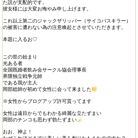
た説が支配的です。
彼女様には大変お悔やみ申し上げます。
これ以上第二のジャックザリッパー（サイコパスキラー）
の被害に遭わない為の注意喚起とさせていただきます。
本題に入るお♡
この世の始まり
光ある者
全国既婚者飲み会サークル協会理事長
界隈独立戦争元帥
である我が主人
岡部総帥が初めて女性に会って来ました
※女性からブログアップ許可貰ってます
女性は遠目からでもわかる綺麗な立たずまい
岡部のチンコも思わず勃たずまい
おお、神よ！