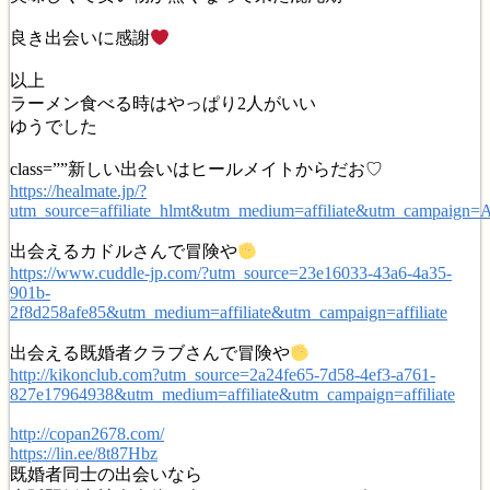
良き出会いに感謝
以上
ラーメン食べる時はやっぱり2人がいい
ゆうでした
class=””新しい出会いはヒールメイトからだお♡
https://healmate.jp/?
utm_source=affiliate_hlmt&utm_medium=affiliate&utm_campaign
出会えるカドルさんで冒険や
https://www.cuddle-jp.com/?utm_source=23e16033-43a6-4a35-
901b-
2f8d258afe85&utm_medium=affiliate&utm_campaign=affiliate
出会える既婚者クラブさんで冒険や
http://kikonclub.com?utm_source=2a24fe65-7d58-4ef3-a761-
827e17964938&utm_medium=affiliate&utm_campaign=affiliate
http://copan2678.com/
https://lin.ee/8t87Hbz
既婚者同士の出会いなら