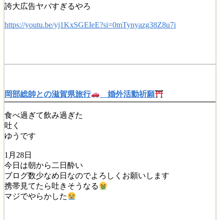
誇大広告ヤバすぎるやろ
https://youtu.be/yj1KxSGEIeE?si=0mTynyazg38Z8u7i
岡部総帥との滋賀県旅行
婚外活動祈願
食べ過ぎて飲み過ぎた
吐く
ゆうです
1月28日
今日は朝から二日酔い
ブログ数少なめ日なのでよろしくお願いします
携帯見てたら吐きそうなる
マジでやらかした