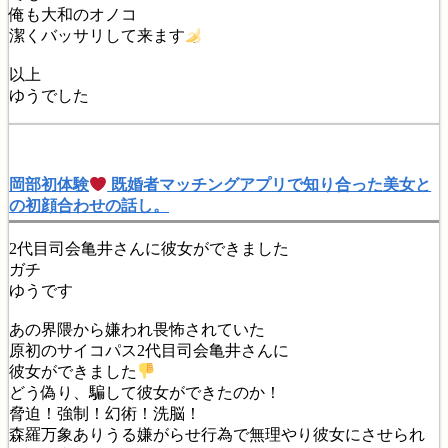
俺も大和のオノコ
潔くバッサリして来ます
以上
ゆうでした
岡部初体験
既婚者マッチングアプリで知り合った美女と
の初顔合わせの話し。
2代目司会亀井さんに彼女ができました
ガチ
ゆうです
あの界隈から嫌われ畏怖されていた
原初のサイコパス2代目司会亀井さんに
彼女ができました
どう偽り、騙して彼女ができたのか！
脅迫！強制！幻術！洗脳！
森羅万象ありうる嫌がらせ行為で無理やり彼女にさせられ