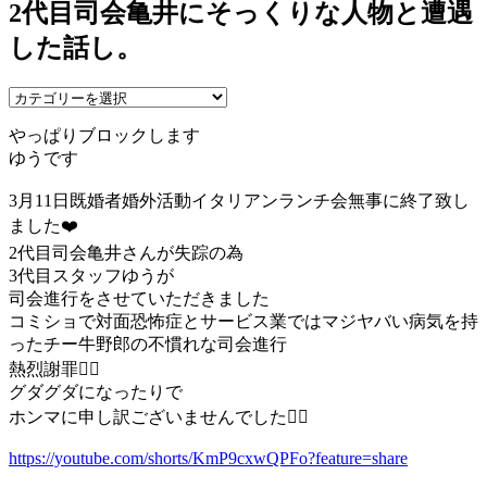
2代目司会亀井にそっくりな人物と遭遇
した話し。
やっぱりブロックします
ゆうです
3月11日既婚者婚外活動イタリアンランチ会無事に終了致し
ました❤️
2代目司会亀井さんが失踪の為
3代目スタッフゆうが
司会進行をさせていただきました
コミショで対面恐怖症とサービス業ではマジヤバい病気を持
ったチー牛野郎の不慣れな司会進行
熱烈謝罪🙇‍♂️
グダグダになったりで
ホンマに申し訳ございませんでした🙇‍♂️
https://youtube.com/shorts/KmP9cxwQPFo?feature=share