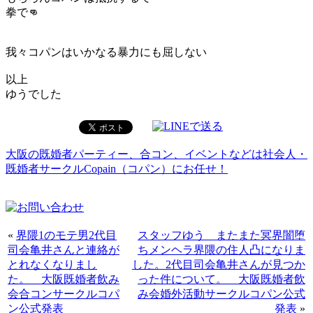
拳で👊
我々コパンはいかなる暴力にも屈しない
以上
ゆうでした
大阪の既婚者パーティー、合コン、イベントなどは社会人・
既婚者サークルCopain（コパン）にお任せ！
«
界隈1のモテ男2代目
スタッフゆう またまた冥界闇堕
司会亀井さんと連絡が
ちメンヘラ界隈の住人凸になりま
とれなくなりまし
した。2代目司会亀井さんが見つか
た。 大阪既婚者飲み
った件について。 大阪既婚者飲
会合コンサークルコパ
み会婚外活動サークルコパン公式
ン公式発表
発表
»