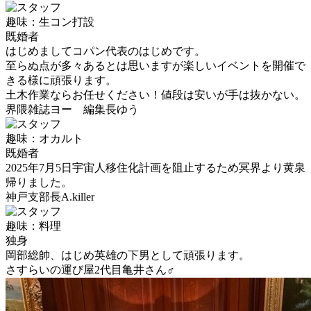
趣味：生コン打設
既婚者
はじめましてコパン代表のはじめです。
至らぬ点が多々あるとは思いますが楽しいイベントを開催で
きる様に頑張ります。
土木作業ならお任せください！値段は安いが手は抜かない。
界隈雑誌ヨー 編集長ゆう
趣味：オカルト
既婚者
2025年7月5日宇宙人移住化計画を阻止するため冥界より黄泉
帰りました。
神戸支部長A.killer
趣味：料理
独身
岡部総帥、はじめ英雄の下男として頑張ります。
さすらいの運び屋2代目亀井さん♂