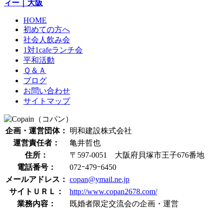
ィー
｜大阪
HOME
初めての方へ
社会人飲み会
1対1cafeランチ会
平和活動
Ｑ＆Ａ
ブログ
お問い合わせ
サイトマップ
企画・運営団体：
明和建設株式会社
運営責任者：
亀井哲也
住所：
〒597-0051 大阪府貝塚市王子676番地
電話番号：
072ｰ479ｰ6450
メールアドレス：
copan@ymail.ne.jp
サイトＵＲＬ：
http://www.copan2678.com/
業務内容：
既婚者限定交流会の企画・運営