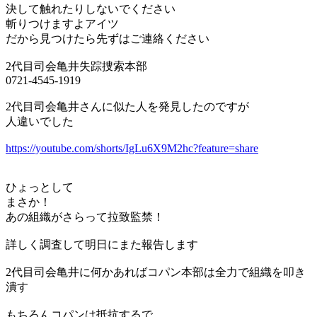
決して触れたりしないでください
斬りつけますよアイツ
だから見つけたら先ずはご連絡ください
2代目司会亀井失踪捜索本部
0721-4545-1919
2代目司会亀井さんに似た人を発見したのですが
人違いでした
https://youtube.com/shorts/IgLu6X9M2hc?feature=share
ひょっとして
まさか！
あの組織がさらって拉致監禁！
詳しく調査して明日にまた報告します
2代目司会亀井に何かあればコパン本部は全力で組織を叩き
潰す
もちろんコパンは抵抗するで