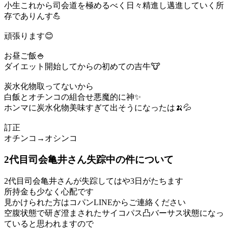
小生これから司会道を極めるべく日々精進し邁進していく所
存でありんす💪
頑張ります😊
お昼ご飯🍚
ダイエット開始してからの初めての吉牛🐮
炭水化物取ってないから
白飯とオチンコの組合せ悪魔的に神✨
ホンマに炭水化物美味すぎて出そうになったは🍌💦
訂正
オチンコ→オシンコ
2代目司会亀井さん失踪中の件について
2代目司会亀井さんが失踪してはや3日がたちます
所持金も少なく心配です
見かけられた方はコパンLINEからご連絡ください
空腹状態で研ぎ澄まされたサイコパス凸バーサス状態になっ
ていると思われますので