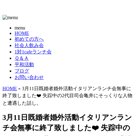
menu
HOME
初めての方へ
社会人飲み会
1対1cafeランチ会
Ｑ＆Ａ
平和活動
ブログ
お問い合わせ
HOME
» 3月11日既婚者婚外活動イタリアンランチ会無事に
終了致しました❤️ 失踪中の2代目司会亀井にそっくりな人物
と遭遇した話し。
3月11日既婚者婚外活動イタリアンラン
チ会無事に終了致しました❤️ 失踪中の