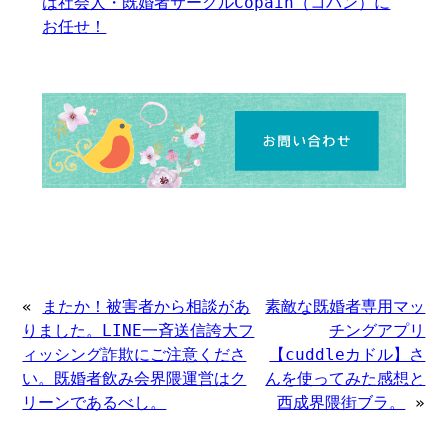
は社会人・既婚者サークルCopain（コパン）に
お任せ！
«
またか！被害者から相談があ
素敵な既婚者専用マッ
りました。LINE一斉送信誇大フ
チングアプリ
ィッシング詐欺にご注意くださ
【cuddleカドル】さ
い。既婚者飲み会界隈運営はク
んを使ってみた感想と
リーンであるべし。
西成界隈街ブラ。
»