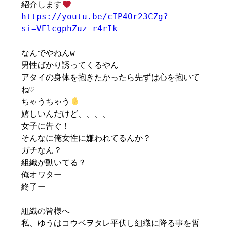
紹介します
https://youtu.be/cIP4Or23CZg?
si=VElcgphZuz_r4rIk
なんでやねんw
男性ばかり誘ってくるやん
アタイの身体を抱きたかったら先ずは心を抱いて
ね♡
ちゃうちゃう
嬉しいんだけど、、、、
女子に告ぐ！
そんなに俺女性に嫌われてるんか？
ガチなん？
組織が動いてる？
俺オワター
終了ー
組織の皆様へ
私、ゆうはコウベヲタレ平伏し組織に降る事を誓