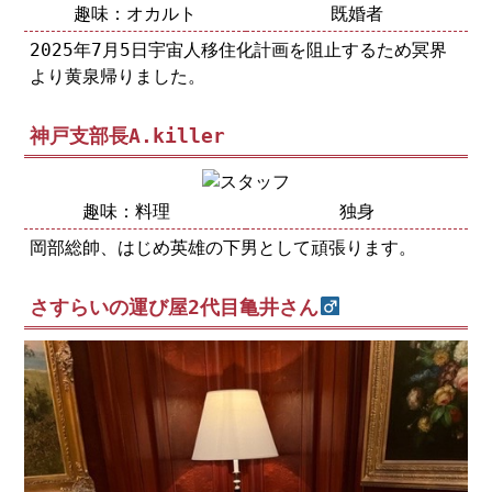
趣味：オカルト
既婚者
2025年7月5日宇宙人移住化計画を阻止するため冥界
より黄泉帰りました。
神戸支部長A.killer
趣味：料理
独身
岡部総帥、はじめ英雄の下男として頑張ります。
さすらいの運び屋2代目亀井さん