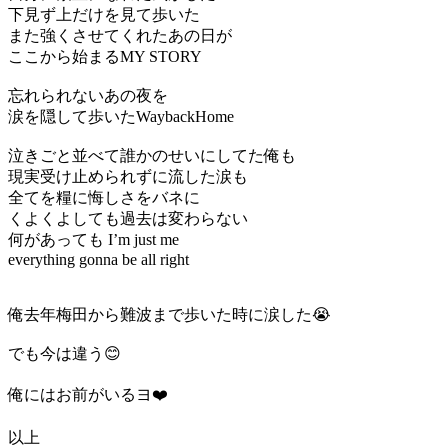
下見ず上だけを見て歩いた
また強くさせてくれたあの日が
ここから始まるMY STORY
忘れられないあの夜を
涙を隠して歩いたWaybackHome
泣きごと並べて誰かのせいにしてた俺も
現実受け止められずに流した涙も
全てを糧に悔しさをバネに
くよくよしても過去は変わらない
何があっても I’m just me
everything gonna be all right
俺去年梅田から難波まで歩いた時に涙した😭
でも今は違う😊
俺にはお前がいるヨ❤️
以上