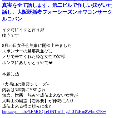
真実を全て話します。第二ビルで怪しい奴がいた
話し。大阪既婚者フォーシーズンオワコンサーク
ルコパン
イク時にイクと言う派
ゆうです
8月26日女子会無事に開催出来ました
スポンサーの旦那衆並びに
ノリで来てくれた粋な女性の皆様
ホンマにありがとうやで❤️
本題に凸
⭐︎犬鳴山の幽霊シリーズ⭐︎
内容は3年前にYSPされ
無念、憎悪、怨みで成仏出来ない女性が
犬鳴山の幽霊【怨界裵】が仲裁に入り
成仏出来る様に頼みに来た
https://youtu.be/kEMOQLeONTo?si=g2TJT4Km8WbpE7Rw