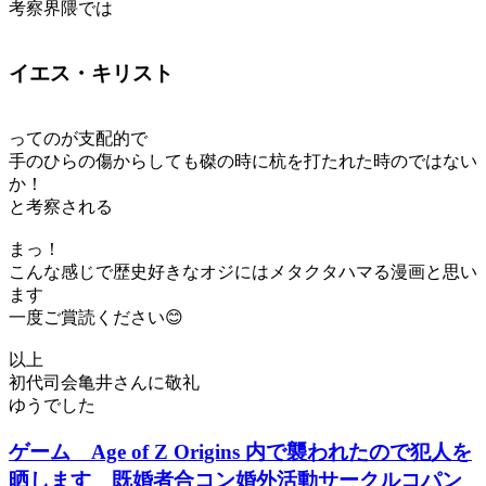
考察界隈では
イエス・キリスト
ってのが支配的で
手のひらの傷からしても磔の時に杭を打たれた時のではない
か！
と考察される
まっ！
こんな感じで歴史好きなオジにはメタクタハマる漫画と思い
ます
一度ご賞読ください😊
以上
初代司会亀井さんに敬礼
ゆうでした
ゲーム Age of Z Origins 内で襲われたので犯人を
晒します 既婚者合コン婚外活動サークルコパン