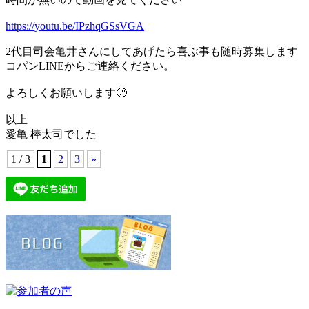
https://youtu.be/IPzhqGSsVGA
2代目司会亀井さんにしてあげたら喜ぶ事も随時募集します
コパンLINEからご連絡ください。
よろしくお願いします🥺
以上
愛亀 棒太司でした
1 / 3
1
2
3
»