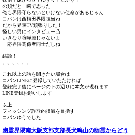
の類だと一瞬で思った
俺も界隈守らないといけない使命があるじゃん
コパンは西梅田界隈担当ね
だから界隈TV頑張りした！
怪しい男にインタビュー凸
いきなり喧嘩腰じゃないよ
一応界隈関係者同士だしね
結論！
、、、、、、
これ以上の話を聞きたい場合は
コパンLINEに登録していただければ
登録完了後にページの下の辺りに本文が現れます
LINE登録お願いします
以上
フィッシング詐欺的撲滅を目指す
コパンゆうでした
幽霊界隈南大阪支部支部長犬鳴山の幽霊からどう