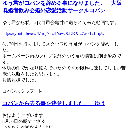
ゆう君がコパンを辞める事になりました。 大阪
既婚者飲み会婚外恋愛活動サークルコパン
ゆう君から私、2代目司会亀井に送られて来た動画です。
https://youtu.be/aw4ZrujNJz4?si=O6ERXlxZr0d51mpU
8月30日を持ちましてスタッフゆう君がコパンを辞めまし
た。
ホームページ内のブログ以外のゆう君の情報は削除済みで
す。
体調の件でかなり悩んでいたのですが限界に達してしまい苦
渋の決断をしたと思います。
お疲れ様でした。
コパンスタッフ一同
コパンから去る事を決意しました。 ゆう
おはようございます
8月30日の朝でござる
いきなり本題なんだけど