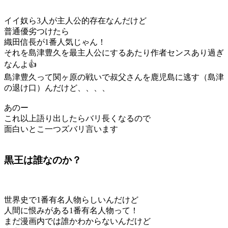
イイ奴ら3人が主人公的存在なんだけど
普通優劣つけたら
織田信長が1番人気じゃん！
それを島津豊久を最主人公にするあたり作者センスあり過ぎ
なんよ👍
島津豊久って関ヶ原の戦いで叔父さんを鹿児島に逃す（島津
の退け口）んだけど、、、、
あのー
これ以上語り出したらバリ長くなるので
面白いとこ一つズバリ言います
黒王は誰なのか？
世界史で1番有名人物らしいんだけど
人間に恨みがある1番有名人物って！
まだ漫画内では誰かわからないんだけど