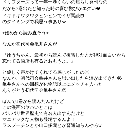
ドリフターズって一年一巻くらいの焦らし発刊なの
だから7巻出たと知った時の喜び悦びがエグい❤️
ドキドキワクワクビンビンでイザ閲読📕
のタイミングで我思う事あり💡
⭐︎始めから読み直そう⭐︎
なんか初代司会亀井さんが
『ゆうちゃん、最初から読んで復習した方が絶対面白いから
忘れてる箇所も有るとおもうよ。』
と優しく声かけてくれてる感じがしたの🥺
なんか、初代司会亀井さんを思い出したら涙が出てきた😭
亀井さんへの回想が化物語以上にメッチャ入った
ありがとう初代司会亀井さん😊
ほんで1巻から読んだんだけど
この漫画のヤバいとこは
バリバリ世界歴史で有名人出すんだけど
マニアックな人物も登場するんよ！
ラスプーチンとか山口多聞とか普通知らんやろw