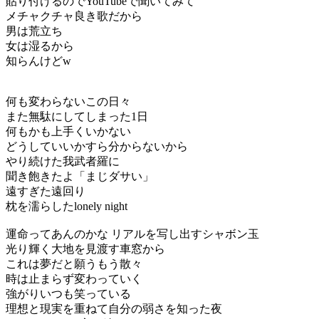
貼り付けるのでYouTubeで聞いてみて
メチャクチャ良き歌だから
男は荒立ち
女は湿るから
知らんけどw
何も変わらないこの日々
また無駄にしてしまった1日
何もかも上手くいかない
どうしていいかすら分からないから
やり続けた我武者羅に
聞き飽きたよ「まじダサい」
遠すぎた遠回り
枕を濡らしたlonely night
運命ってあんのかな リアルを写し出すシャボン玉
光り輝く大地を見渡す車窓から
これは夢だと願うもう散々
時は止まらず変わっていく
強がりいつも笑っている
理想と現実を重ねて自分の弱さを知った夜