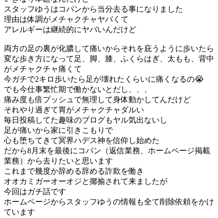
スタッフゆうはコパンから当分去る事になりました
理由は体調がメチャクチャヤバくて
アレルギーは継続的にヤバいんだけど
両方の足の裏が化膿して痛いからそれを庇うように歩いたら
変な歩き方になって足、脚、膝、ふくらはぎ、太もも、背中
がメチャクチャ痛くて
今ガチで2キロ歩いたら足が壊れたくらいに痛くなるの😭
でも今仕事繁忙期で働かないとだし、、、
痛み度も倍プッシュで無理して身体動かしてんだけど
それやり過ぎて胃がメチャクチャダルい
毎日投稿してた趣味のブログもヤル気出ないし
足が痛いから家に引きこもりで
心も堕ちてきて冥界ハデス神を信仰し始めた
だから8月末を最後にコパン（返信業務、ホームページ掲載
業務）から去りたいと思います
これまで幾度か辞める辞める詐欺を働き
オオカミガーオーオジと揶揄されて来ましたが
今回はガチ話です
ホームページからスタッフゆうの情報も全て削除依頼をかけ
ています