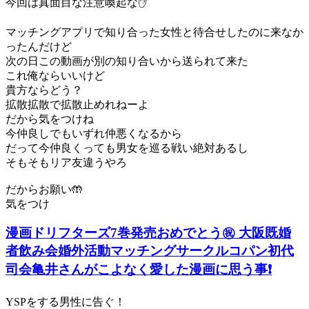
今回は真面目な注意喚起な✋
マッチングアプリで知り合った女性と待合せしたのに来なか
ったんだけど
次の日この動画が別の知り合いから送られて来た
これ俺ならいいけど
貴方ならどう？
拡散拡散で拡散止めれねーよ
だから気をつけね
今仲良しでもいずれ仲悪くなるから
だって今仲良くっても男女を巡る戦い絶対あるし
そもそもリア友違うやろ
だからお願い🤲
気をつけ
漫画ドリフターズ7巻発売おめでとう㊗️ 大阪既婚
者飲み会婚外活動マッチングサークルコパン初代
司会亀井さんがこよなく愛した漫画に思う事❗️
YSPをする男性に告ぐ！