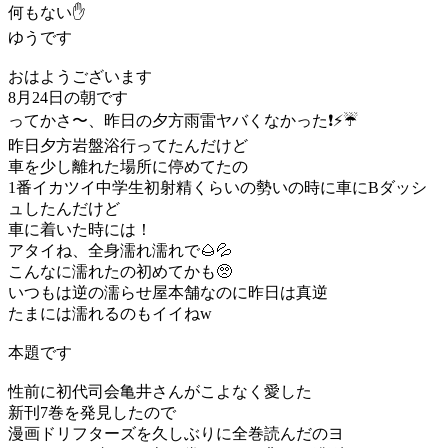
何もない✋
ゆうです
おはようございます
8月24日の朝です
ってかさ〜、昨日の夕方雨雷ヤバくなかった❗️⚡️☔️
昨日夕方岩盤浴行ってたんだけど
車を少し離れた場所に停めてたの
1番イカツイ中学生初射精くらいの勢いの時に車にBダッシ
ュしたんだけど
車に着いた時には！
アタイね、全身濡れ濡れで🌰💦
こんなに濡れたの初めてかも🥺
いつもは逆の濡らせ屋本舗なのに昨日は真逆
たまには濡れるのもイイねw
本題です
性前に初代司会亀井さんがこよなく愛した
新刊7巻を発見したので
漫画ドリフターズを久しぶりに全巻読んだのヨ