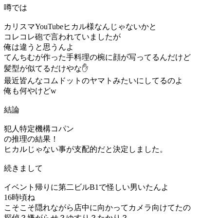
噂では
カリスマYouTubeヒカル様なんじゃないかと
コレコレ砲で言われていましたが
俺は違うと思うんよ
てんちむが作った手料理の椀に顔が写ってるんだけど
髪型が似てるだけやな✋
最近皆んなコムドットのヤマトみたいにしてるのよ
俺も何やけどw
結論
犯人特定機構コパン
の推理の結果！
ヒカルじゃない事が支配的だと決定しました。
続きまして
イベント帰りに第二ビルB1で怪しい男いたんよ
16時頃ね
こそこそ隠れながら店中に向かってカメラ向けてたの
探偵？嫌がらせ？ゆすり？たかり？