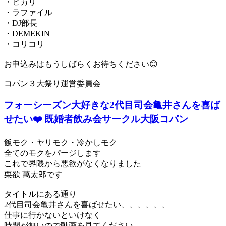
・ヒカリ
・ラファイル
・DJ部長
・DEMEKIN
・コリコリ
お申込みはもうしばらくお待ちください😊
コパン３大祭り運営委員会
フォーシーズン大好きな2代目司会亀井さんを喜ば
せたい❤️ 既婚者飲み会サークル大阪コパン
飯モク・ヤリモク・冷かしモク
全てのモクをパージします
これで界隈から悪欲がなくなりました
栗欲 萬太郎です
タイトルにある通り
2代目司会亀井さんを喜ばせたい、、、、、、
仕事に行かないといけなく
時間が無いので動画を見てください