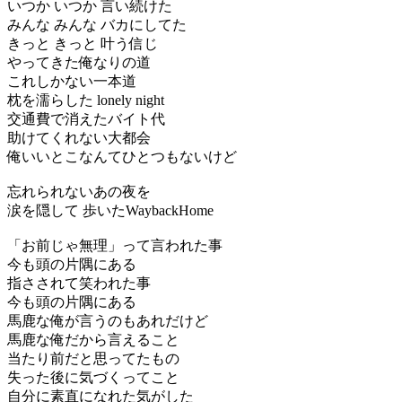
いつか いつか 言い続けた
みんな みんな バカにしてた
きっと きっと 叶う信じ
やってきた俺なりの道
これしかない一本道
枕を濡らした lonely night
交通費で消えたバイト代
助けてくれない大都会
俺いいとこなんてひとつもないけど
忘れられないあの夜を
涙を隠して 歩いたWaybackHome
「お前じゃ無理」って言われた事
今も頭の片隅にある
指さされて笑われた事
今も頭の片隅にある
馬鹿な俺が言うのもあれだけど
馬鹿な俺だから言えること
当たり前だと思ってたもの
失った後に気づくってこと
自分に素直になれた気がした