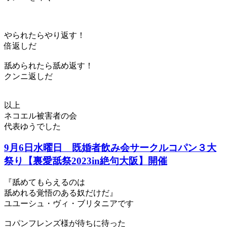
やられたらやり返す！
倍返しだ
舐められたら舐め返す！
クンニ返しだ
以上
ネコエル被害者の会
代表ゆうでした
9月6日水曜日 既婚者飲み会サークルコパン３大
祭り【裏愛舐祭2023in絶句大阪】開催
『舐めてもらえるのは
舐めれる覚悟のある奴だけだ』
ユユーシュ・ヴィ・ブリタニアです
コパンフレンズ様が待ちに待った