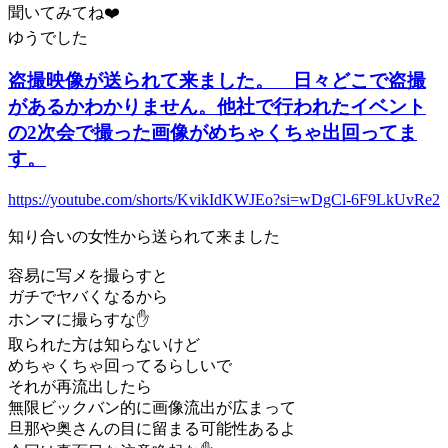
聞いてみてね❤️
ゆうでした
盗撮映像が送られて来ました。 日々どこで盗撮
があるかわかりません。他社で行われたイベント
の2次会で撮った画像がめちゃくちゃ出回ってま
す。
https://youtube.com/shorts/KvikIdKWJEo?si=wDgCl-6F9LkUvRe2
知り合いの女性から送られて来ました
容易に写メを撮らすと
ガチでヤバくなるから
ホンマに撮らすな✋
取られた方は知らないけど
めちゃくちゃ回ってるらしいで
それが再流出したら
無限ビックバン的に画像流出が広まって
旦那や奥さんの目に留まる可能性あるよ