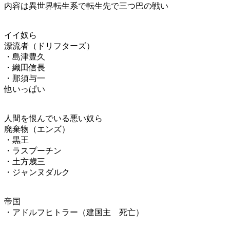
内容は異世界転生系で転生先で三つ巴の戦い
イイ奴ら
漂流者（ドリフターズ）
・島津豊久
・織田信長
・那須与一
他いっぱい
人間を恨んでいる悪い奴ら
廃棄物（エンズ）
・黒王
・ラスプーチン
・土方歳三
・ジャンヌダルク
帝国
・アドルフヒトラー（建国主 死亡）