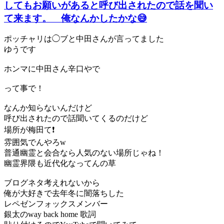
してもお願いがあると呼び出されたので話を聞い
て来ます。 俺なんかしたかな😅
ポッチャリは◯ブと中田さんが言ってました
ゆうです
ホンマに中田さん辛口やで
って事で！
なんか知らないんだけど
呼び出されたので話聞いてくるのだけど
場所が梅田て❗️
雰囲気でんやろw
普通幽霊と会合なら人気のない場所じゃね！
幽霊界隈も近代化なってんの草
ブログネタ考えれないから
俺が大好きで去年冬に闇落ちした
レペゼンフォックスメンバー
銀太のway back home 歌詞