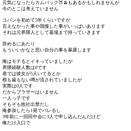
元気になったらカムバック🍑🍌もあるかもしれませんが
今のとこは考えていません
コパンを初めて5年くらいですが
言えなかった事や我慢した事がいっぱいあります
それは元界隈人として墓場まで持っていきます
辞めるにあたり
もういいかなと思い自分の事を暴露します
俺はモテるとイキっていましたが
界隈経験人数は0です
巷では彼女が5人いてるとか
根も歯もない噂が流されていましたが
実際は0人です
だからブラザーはいません
一人っ子です
そもそも他社出禁だし
俺参加したら1発でバレるし
3年前に一回田中会に3人で申し込んだんだけど
俺だけ入口で