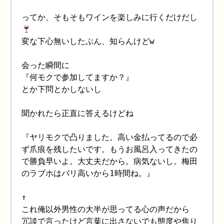
ってか、そもそもワインを楽しみに行くだけだし
変な下心無いしたぶん、知らんけどw
会った瞬間に
『何モクで参加してますか？』
とか下問とかしないし
聞かれたら正直に答えるけどね
『ヤリモクで凸りました。高い金払ってるので必
ず爪痕を残したいです。もうお風呂入ってきたの
で勝負早いよ。大丈夫だから。病気ないし。梅田
のラブホはバリ高いから1時間ね。』
↑
これ俺以外男性の大半が思ってる心の声だから
冗談で言ったけど言葉に出さないでも態度や焦り