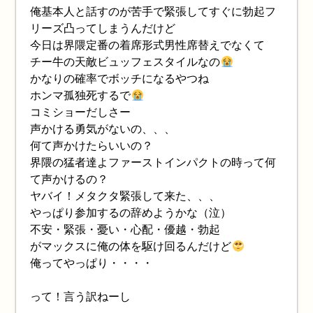
俺基本人と話すのが苦手で緊張してすぐに勃起フ
リーズ凸ってしまうんだけど
今日は界隈定番の着席形式男性席替えでなくて
チー牛の天敵ビュッフェスタイルなの
かなりの確率でボッチになるやつね
ホンマ孤独死するで
コミショーだしさー
声かける勇気がないの、、、
何て声かけたらいいの？
界隈の猛者達よファーストインパクトの時って何
て声かけるの？
ヤバイ！メタクタ緊張して来た、、、
やっぱり参加するの辞めようかな（泣）
不安・緊張・憂い・心配・優越・勃起
がマックスに俺の体を駆け回るんだけど
俺ってやっぱり・・・・
って！言う訳ねーし