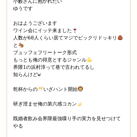
小藪さんに抱かれたい
ゆうです
おはようございます
ワイン会にイッテ来ました
人数が60人くらい居てマジでビックリドッキリ
と
ブュッフェフリートーク形式
もっとも俺の得意とするジャンル
界隈1の浜村淳って巷で言われてるし
知らんけどw
乾杯からの
いざハント開始
研ぎ澄ませ俺の第六感コカン
既婚者飲み会界隈最強喋り手の実力を見せつけて
やる