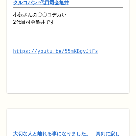
クルコパン2代目司会亀井
小藪さんの〇〇コデカい
2代目司会亀井です
https://youtu.be/55mKBgvJtFs
大切な人と離れる事になりました。 真剣に寂し