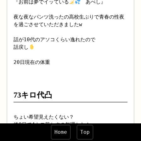
『お前は夢でイッている
あべし』
夜な夜なパンツ洗ったの高校生ぶりで青春の性夜
を過ごさせていただきましたw
話が10代のアソコくらい逸れたので
話戻し
20日現在の体重
73キロ代凸
ちょい希望見えたくない？
後8日で4キロ落とすの無理かな！
Home
Top
ダメだった場合は潔く坊主（パイパン）にするし